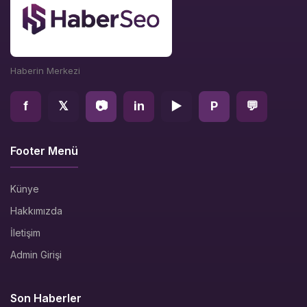
Haberin Merkezi
f
𝕏
📷
in
▶
P
💬
Footer Menü
Künye
Hakkımızda
İletişim
Admin Girişi
Son Haberler