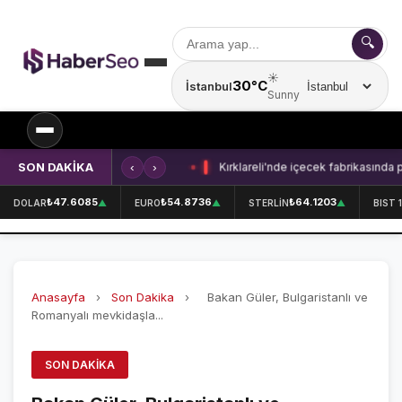
🔍
☀️
30°C
İstanbul
Şehir seçin
Sunny
SON DAKİKA
‹
›
Kırklareli'nde içecek fabrikasında 
SPOR
₺47.6085
₺54.8736
₺64.1203
DOLAR
▲
EURO
▲
STERLİN
▲
BIST 
SPOR HABERLERİ
GALATASARAY
Anasayfa
›
Son Dakika
›
Bakan Güler, Bulgaristanlı ve
FENERBAHÇE
Romanyalı mevkidaşla...
BEŞİKTAŞ
SON DAKIKA
ÖZEL SAYFALAR