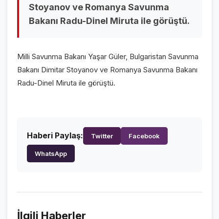
Stoyanov ve Romanya Savunma
VİDEO GALERİ
Bakanı Radu-Dinel Miruta ile görüştü.
FOTO GALERİ
KURUMSAL
Milli Savunma Bakanı Yaşar Güler, Bulgaristan Savunma
Bakanı Dimitar Stoyanov ve Romanya Savunma Bakanı
HAKKIMIZDA
👤
Radu-Dinel Miruta ile görüştü.
KÜNYE
📋
İLETİŞİM
✉️
Haberi Paylaş:
Twitter
Facebook
WhatsApp
İlgili Haberler