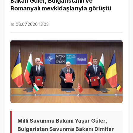
Bakan Güler, Bulgaristanlı ve
Romanyalı mevkidaşlarıyla görüştü
NAMAZ VAKİTLERİ
ASTROLOJİ
📅 08.07.2026 13:03
HAVA DURUMU
KRİPTO PARALAR
NÖBETÇİ ECZANELER
SON DAKİKA
SON DAKİKA HABERLERİ
VİDEO GALERİ
FOTO GALERİ
Milli Savunma Bakanı Yaşar Güler,
GALERİLER
Bulgaristan Savunma Bakanı Dimitar