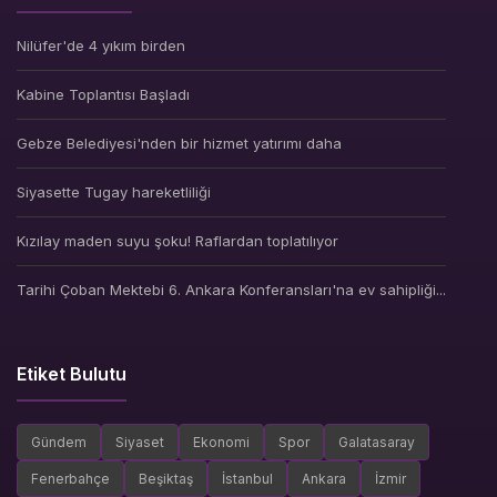
Nilüfer'de 4 yıkım birden
Kabine Toplantısı Başladı
Gebze Belediyesi'nden bir hizmet yatırımı daha
Siyasette Tugay hareketliliği
Kızılay maden suyu şoku! Raflardan toplatılıyor
Tarihi Çoban Mektebi 6. Ankara Konferansları'na ev sahipliği...
Etiket Bulutu
Gündem
Siyaset
Ekonomi
Spor
Galatasaray
Fenerbahçe
Beşiktaş
İstanbul
Ankara
İzmir