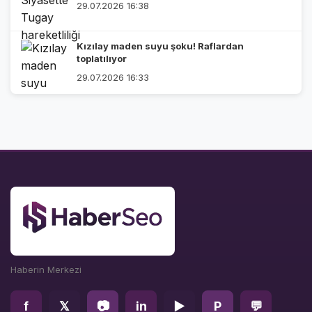
29.07.2026 16:38
Kızılay maden suyu şoku! Raflardan
toplatılıyor
29.07.2026 16:33
Haberin Merkezi
f
𝕏
📷
in
▶
P
💬