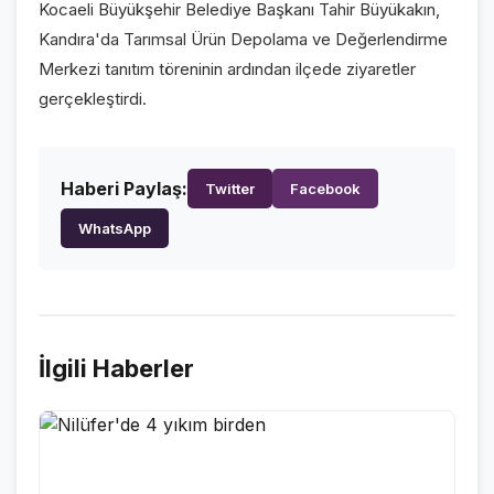
Kocaeli Büyükşehir Belediye Başkanı Tahir Büyükakın,
VİDEO GALERİ
Kandıra'da Tarımsal Ürün Depolama ve Değerlendirme
FOTO GALERİ
Merkezi tanıtım töreninin ardından ilçede ziyaretler
gerçekleştirdi.
KURUMSAL
HAKKIMIZDA
👤
Haberi Paylaş:
Twitter
Facebook
KÜNYE
📋
WhatsApp
İLETİŞİM
✉️
İlgili Haberler