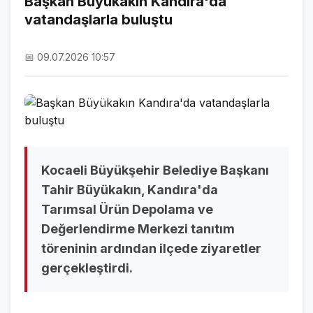
Başkan Büyükakın Kandıra'da
vatandaşlarla buluştu
NAMAZ VAKİTLERİ
ASTROLOJİ
📅 09.07.2026 10:57
HAVA DURUMU
KRİPTO PARALAR
NÖBETÇİ ECZANELER
SON DAKİKA
Kocaeli Büyükşehir Belediye Başkanı
Tahir Büyükakın, Kandıra'da
SON DAKİKA HABERLERİ
Tarımsal Ürün Depolama ve
Değerlendirme Merkezi tanıtım
VİDEO GALERİ
töreninin ardından ilçede ziyaretler
FOTO GALERİ
gerçekleştirdi.
GALERİLER