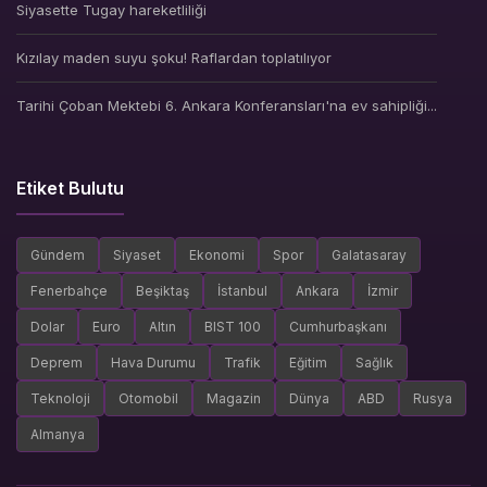
Siyasette Tugay hareketliliği
Kızılay maden suyu şoku! Raflardan toplatılıyor
Tarihi Çoban Mektebi 6. Ankara Konferansları'na ev sahipliği...
Etiket Bulutu
Gündem
Siyaset
Ekonomi
Spor
Galatasaray
Fenerbahçe
Beşiktaş
İstanbul
Ankara
İzmir
Dolar
Euro
Altın
BIST 100
Cumhurbaşkanı
Deprem
Hava Durumu
Trafik
Eğitim
Sağlık
Teknoloji
Otomobil
Magazin
Dünya
ABD
Rusya
Almanya