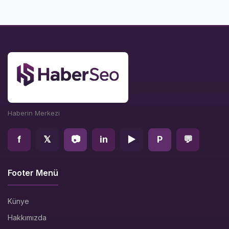
Haberin Merkezi
f
𝕏
📷
in
▶
P
💬
Footer Menü
Künye
Hakkımızda