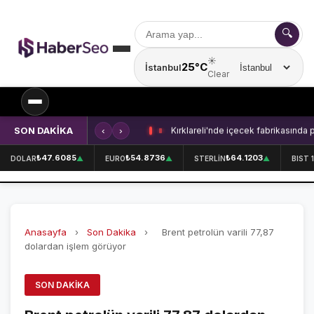
🔍
☀️
25°C
İstanbul
Şehir seçin
Clear
SON DAKİKA
‹
›
Kırklareli'nde içecek fabrikasında 
SPOR
₺47.6085
₺54.8736
₺64.1203
DOLAR
▲
EURO
▲
STERLİN
▲
BIST 
SPOR HABERLERİ
GALATASARAY
Anasayfa
›
Son Dakika
›
Brent petrolün varili 77,87
FENERBAHÇE
dolardan işlem görüyor
BEŞİKTAŞ
SON DAKIKA
ÖZEL SAYFALAR