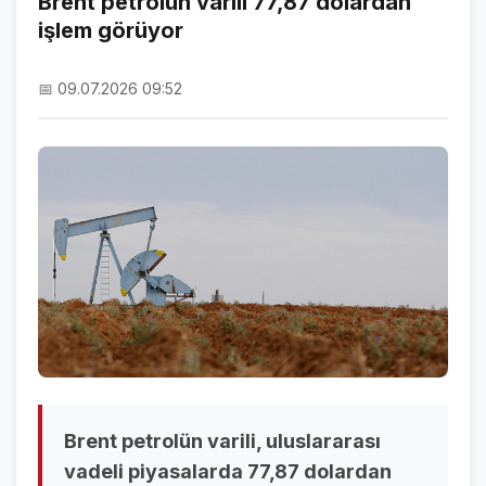
Brent petrolün varili 77,87 dolardan
işlem görüyor
NAMAZ VAKİTLERİ
ASTROLOJİ
📅 09.07.2026 09:52
HAVA DURUMU
KRİPTO PARALAR
NÖBETÇİ ECZANELER
SON DAKİKA
SON DAKİKA HABERLERİ
VİDEO GALERİ
FOTO GALERİ
Brent petrolün varili, uluslararası
GALERİLER
vadeli piyasalarda 77,87 dolardan