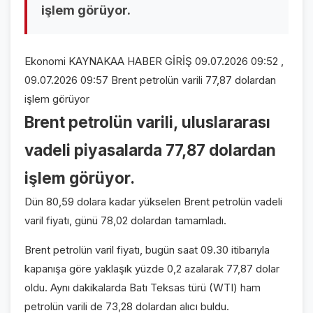
işlem görüyor.
VİDEO GALERİ
FOTO GALERİ
Ekonomi KAYNAKAA HABER GİRİŞ 09.07.2026 09:52 ,
KURUMSAL
09.07.2026 09:57 Brent petrolün varili 77,87 dolardan
işlem görüyor
HAKKIMIZDA
👤
Brent petrolün varili, uluslararası
KÜNYE
📋
vadeli piyasalarda 77,87 dolardan
İLETİŞİM
✉️
işlem görüyor.
Dün 80,59 dolara kadar yükselen Brent petrolün vadeli
varil fiyatı, günü 78,02 dolardan tamamladı.
Brent petrolün varil fiyatı, bugün saat 09.30 itibarıyla
kapanışa göre yaklaşık yüzde 0,2 azalarak 77,87 dolar
oldu. Aynı dakikalarda Batı Teksas türü (WTI) ham
petrolün varili de 73,28 dolardan alıcı buldu.