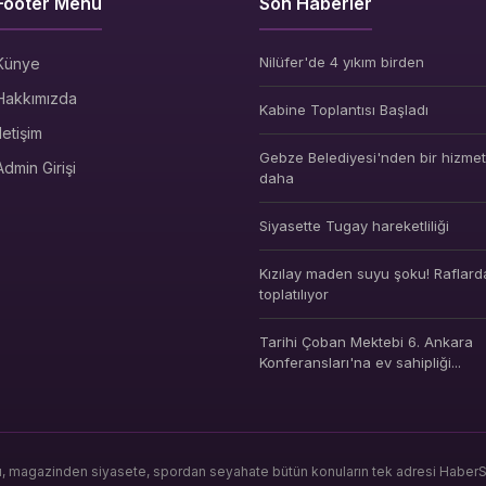
Footer Menü
Son Haberler
Nilüfer'de 4 yıkım birden
Künye
Hakkımızda
Kabine Toplantısı Başladı
İletişim
Gebze Belediyesi'nden bir hizmet 
Admin Girişi
daha
Siyasette Tugay hareketliliği
Kızılay maden suyu şoku! Raflard
toplatılıyor
Tarihi Çoban Mektebi 6. Ankara
Konferansları'na ev sahipliği...
ı, magazinden siyasete, spordan seyahate bütün konuların tek adresi HaberSeo