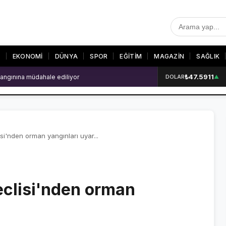
T
EKONOMİ
DÜNYA
SPOR
EĞİTİM
MAGAZİN
SAĞLIK
₺47.5911
angınına müdahale ediliyor
DOLAR
▲
R
SON DAKİKA
GALERİLER
SON DAKİKA HABERLERİ
VİDEO GALERİ
VİDEO GALERİ
FOTO GALERİ
i'nden orman yangınları uyar...
FOTO GALERİ
clisi'nden orman
ER