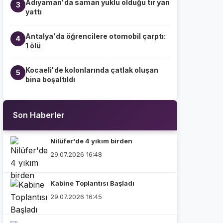
Adıyaman'da saman yüklü olduğu tır yan
3
yattı
Antalya'da öğrencilere otomobil çarptı:
4
1 ölü
Kocaeli'de kolonlarında çatlak oluşan
5
bina boşaltıldı
Son Haberler
Nilüfer'de 4 yıkım birden
29.07.2026 16:48
Kabine Toplantısı Başladı
29.07.2026 16:45