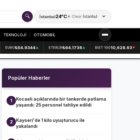
🔍
24°C
İstanbul
☀️ Clear
Şehir seçin
TEKNOLOJİ
OTOMOBİL
₺54.9344
₺64.1736
10,628.63
EURO
STERLİN
BIST 100
▲
▲
▼
KURUMSAL
HAKKIMIZDA
👤
Popüler Haberler
KÜNYE
📋
İLETİŞİM
✉️
Kocaeli açıklarında bir tankerde patlama
1
yaşandı: 25 personel tahliye edildi
Kayseri'de 1 kilo uyuşturucu ile
2
yakalandı