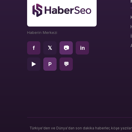
Haberin Merkezi
f
𝕏
📷
in
▶
P
💬
Türkiye'den ve Dünya'dan son dakika haberler, köşe yazılar