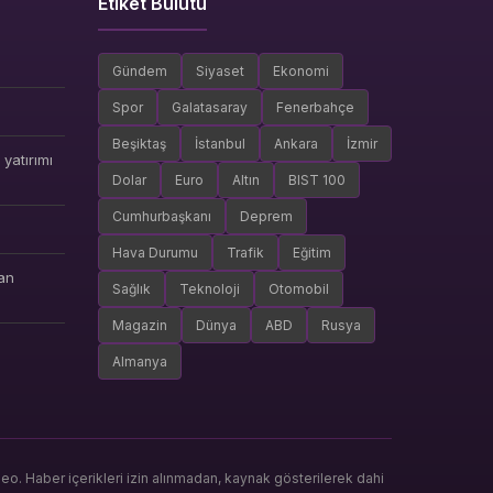
Etiket Bulutu
Gündem
Siyaset
Ekonomi
Spor
Galatasaray
Fenerbahçe
Beşiktaş
İstanbul
Ankara
İzmir
yatırımı
Dolar
Euro
Altın
BIST 100
Cumhurbaşkanı
Deprem
Hava Durumu
Trafik
Eğitim
an
Sağlık
Teknoloji
Otomobil
Magazin
Dünya
ABD
Rusya
Almanya
. Haber içerikleri izin alınmadan, kaynak gösterilerek dahi