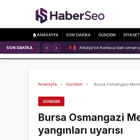
🏠
ANASAYFA
SON DAKİKA
GÜNDEM
SİYASE
‹
›
SON DAKİKA
Antalya'nın Kumluca'daki orman y
SPOR
ÖZEL SAYFALA
SPOR HABERLERİ
NAMAZ VAKİTLERİ
GALATASARAY
ASTROLOJİ
Anasayfa
›
Gündem
›
Bursa Osmangazi Meclis
FENERBAHÇE
HAVA DURUMU
GÜNDEM
BEŞİKTAŞ
KRİPTO PARALAR
Bursa Osmangazi Me
NÖBETÇİ ECZANEL
yangınları uyarısı