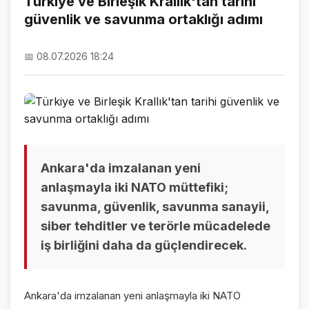
Türkiye ve Birleşik Krallık'tan tarihi
güvenlik ve savunma ortaklığı adımı
NAMAZ VAKİTLERİ
ASTROLOJİ
📅 08.07.2026 18:24
HAVA DURUMU
KRİPTO PARALAR
NÖBETÇİ ECZANELER
SON DAKİKA
Ankara'da imzalanan yeni
anlaşmayla iki NATO müttefiki;
SON DAKİKA HABERLERİ
savunma, güvenlik, savunma sanayii,
siber tehditler ve terörle mücadelede
VİDEO GALERİ
iş birliğini daha da güçlendirecek.
FOTO GALERİ
GALERİLER
Ankara'da imzalanan yeni anlaşmayla iki NATO