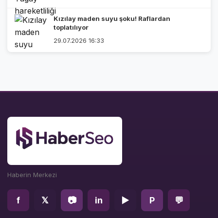
Kızılay maden suyu şoku! Raflardan
toplatılıyor
29.07.2026 16:33
Haberin Merkezi
f
𝕏
📷
in
▶
P
💬