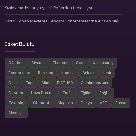
Kızılay maden suyu şoku! Raflardan toplatılıyor
Tarihi Çoban Mektebi 6. Ankara Konferansları'na ev sahipliği...
Etiket Bulutu
Gündem
Siyaset
Ekonomi
Spor
Galatasaray
Fenerbahçe
Beşiktaş
İstanbul
Ankara
İzmir
Dolar
Euro
Altın
BIST 100
Cumhurbaşkanı
Deprem
Hava Durumu
Trafik
Eğitim
Sağlık
Teknoloji
Otomobil
Magazin
Dünya
ABD
Rusya
Almanya