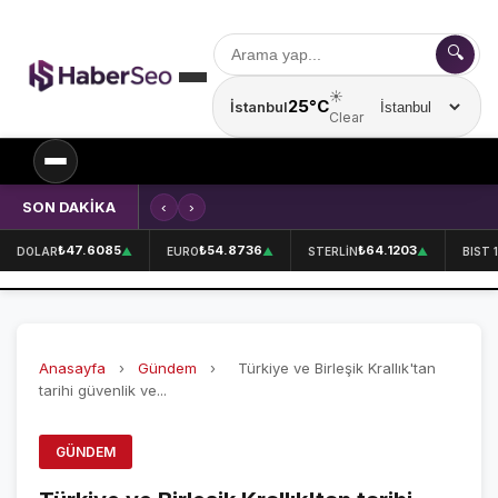
🔍
☀️
25°C
İstanbul
Şehir seçin
Clear
SON DAKİKA
‹
›
Kırklareli'nde içecek fabrikasında 
SPOR
₺47.6085
₺54.8736
₺64.1203
DOLAR
▲
EURO
▲
STERLİN
▲
BIST 
SPOR HABERLERİ
GALATASARAY
Anasayfa
›
Gündem
›
Türkiye ve Birleşik Krallık'tan
FENERBAHÇE
tarihi güvenlik ve...
BEŞİKTAŞ
GÜNDEM
ÖZEL SAYFALAR