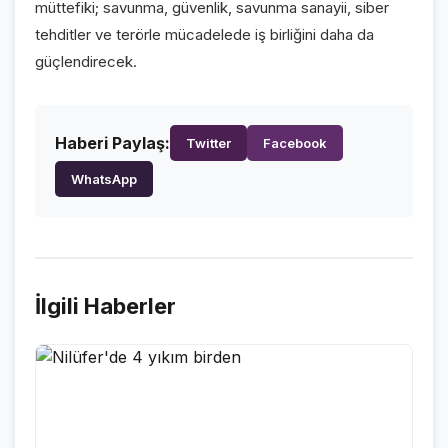
müttefiki; savunma, güvenlik, savunma sanayii, siber
VİDEO GALERİ
tehditler ve terörle mücadelede iş birliğini daha da
FOTO GALERİ
güçlendirecek.
KURUMSAL
Haberi Paylaş:
Twitter
Facebook
HAKKIMIZDA
👤
WhatsApp
KÜNYE
📋
İLETİŞİM
✉️
İlgili Haberler