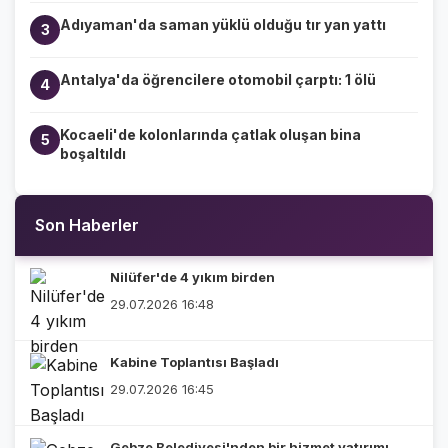
Adıyaman'da saman yüklü olduğu tır yan yattı
3
Antalya'da öğrencilere otomobil çarptı: 1 ölü
4
Kocaeli'de kolonlarında çatlak oluşan bina
5
boşaltıldı
Son Haberler
Nilüfer'de 4 yıkım birden
29.07.2026 16:48
Kabine Toplantısı Başladı
29.07.2026 16:45
Gebze Belediyesi'nden bir hizmet yatırımı