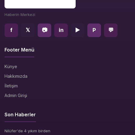
Haberin Merkezi
f
𝕏
📷
in
▶
P
💬
Footer Menü
Künye
Hakkımızda
İletişim
Admin Girişi
Son Haberler
Nilüfer'de 4 yıkım birden