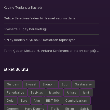
Kabine Toplantısı Başladı
Gebze Belediyesi'nden bir hizmet yatırımı daha
Siyasette Tugay hareketliliği
Kızılay maden suyu şoku! Raflardan toplatılıyor
Tarihi Çoban Mektebi 6. Ankara Konferansları'na ev sahipliği...
Etiket Bulutu
Gündem
Siyaset
Ekonomi
Spor
Galatasaray
Fenerbahçe
Beşiktaş
İstanbul
Ankara
İzmir
Dolar
Euro
Altın
BIST 100
Cumhurbaşkanı
Deprem
Hava Durumu
Trafik
Eğitim
Sağlık