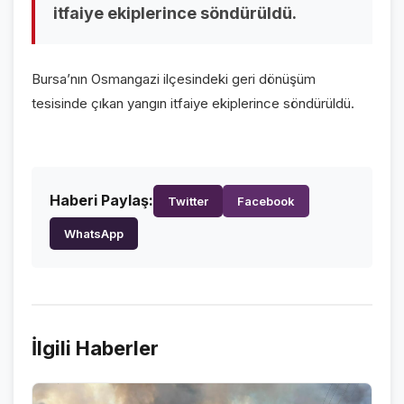
itfaiye ekiplerince söndürüldü.
VİDEO GALERİ
FOTO GALERİ
Bursa’nın Osmangazi ilçesindeki geri dönüşüm
KURUMSAL
tesisinde çıkan yangın itfaiye ekiplerince söndürüldü.
HAKKIMIZDA
👤
KÜNYE
📋
Haberi Paylaş:
Twitter
Facebook
İLETİŞİM
✉️
WhatsApp
İlgili Haberler