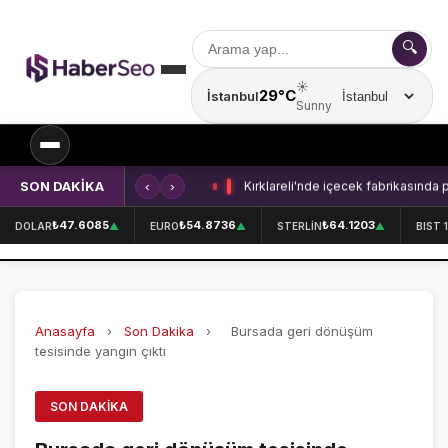
🔍
☀️
29°C
İstanbul
Şehir seçin
Sunny
SON DAKİKA
‹
›
Kırklareli'nde içecek fabrikasında 
SPOR
₺47.6085
₺54.8736
₺64.1203
DOLAR
▲
EURO
▲
STERLİN
▲
BIST 
SPOR HABERLERİ
GALATASARAY
Anasayfa
›
Son Dakika
›
Bursada geri dönüşüm
FENERBAHÇE
tesisinde yangın çıktı
BEŞİKTAŞ
SON DAKIKA
ÖZEL SAYFALAR