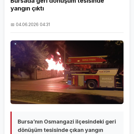
Bursada geri dönüşüm tesisinde
yangın çıktı
NAMAZ VAKİTLERİ
ASTROLOJİ
📅 04.06.2026 04:31
HAVA DURUMU
KRİPTO PARALAR
NÖBETÇİ ECZANELER
SON DAKİKA
SON DAKİKA HABERLERİ
VİDEO GALERİ
FOTO GALERİ
Bursa’nın Osmangazi ilçesindeki geri
GALERİLER
dönüşüm tesisinde çıkan yangın