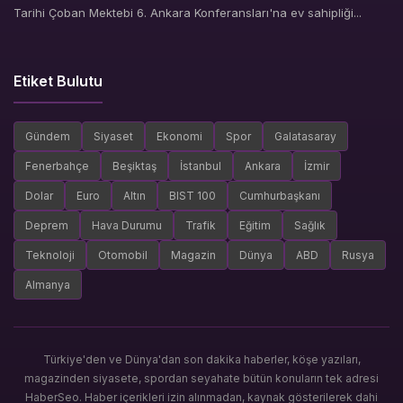
Tarihi Çoban Mektebi 6. Ankara Konferansları'na ev sahipliği...
Etiket Bulutu
Gündem
Siyaset
Ekonomi
Spor
Galatasaray
Fenerbahçe
Beşiktaş
İstanbul
Ankara
İzmir
Dolar
Euro
Altın
BIST 100
Cumhurbaşkanı
Deprem
Hava Durumu
Trafik
Eğitim
Sağlık
Teknoloji
Otomobil
Magazin
Dünya
ABD
Rusya
Almanya
Türkiye'den ve Dünya'dan son dakika haberler, köşe yazıları,
magazinden siyasete, spordan seyahate bütün konuların tek adresi
HaberSeo. Haber içerikleri izin alınmadan, kaynak gösterilerek dahi