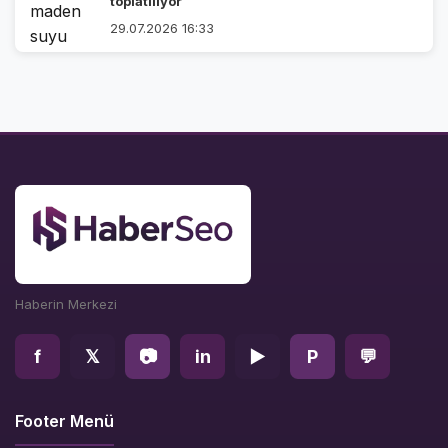
toplatılıyor
29.07.2026 16:33
Haberin Merkezi
f
𝕏
📷
in
▶
P
💬
Footer Menü