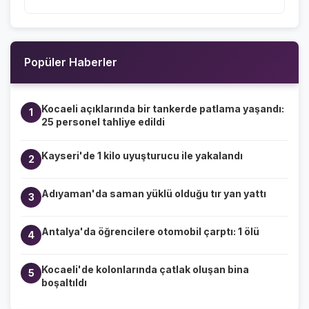
Popüler Haberler
Kocaeli açıklarında bir tankerde patlama yaşandı:
1
25 personel tahliye edildi
Kayseri'de 1 kilo uyuşturucu ile yakalandı
2
Adıyaman'da saman yüklü olduğu tır yan yattı
3
Antalya'da öğrencilere otomobil çarptı: 1 ölü
4
Kocaeli'de kolonlarında çatlak oluşan bina
5
boşaltıldı