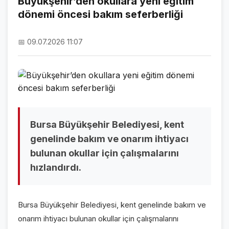
Büyükşehir’den okullara yeni eğitim
dönemi öncesi bakım seferberliği
NAMAZ VAKİTLERİ
ASTROLOJİ
📅 09.07.2026 11:07
HAVA DURUMU
KRİPTO PARALAR
NÖBETÇİ ECZANELER
SON DAKİKA
Bursa Büyükşehir Belediyesi, kent
genelinde bakım ve onarım ihtiyacı
SON DAKİKA HABERLERİ
bulunan okullar için çalışmalarını
hızlandırdı.
VİDEO GALERİ
FOTO GALERİ
Bursa Büyükşehir Belediyesi, kent genelinde bakım ve
GALERİLER
onarım ihtiyacı bulunan okullar için çalışmalarını