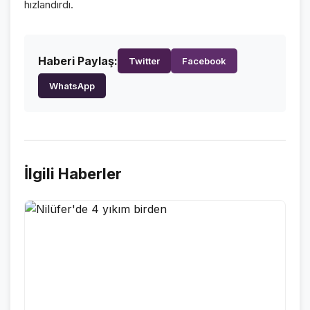
hızlandırdı.
VİDEO GALERİ
FOTO GALERİ
Haberi Paylaş:
Twitter
Facebook
KURUMSAL
WhatsApp
HAKKIMIZDA
👤
KÜNYE
📋
İLETİŞİM
✉️
İlgili Haberler