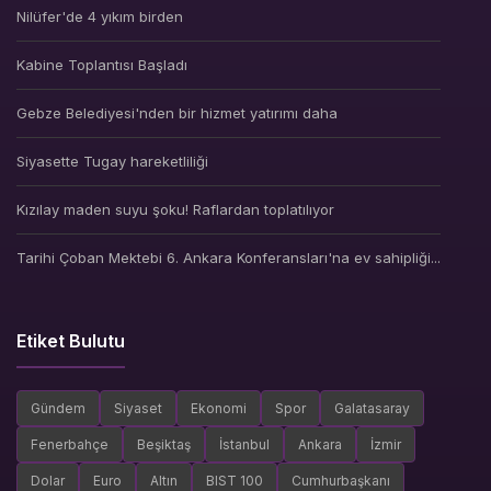
Nilüfer'de 4 yıkım birden
Kabine Toplantısı Başladı
Gebze Belediyesi'nden bir hizmet yatırımı daha
Siyasette Tugay hareketliliği
Kızılay maden suyu şoku! Raflardan toplatılıyor
Tarihi Çoban Mektebi 6. Ankara Konferansları'na ev sahipliği...
Etiket Bulutu
Gündem
Siyaset
Ekonomi
Spor
Galatasaray
Fenerbahçe
Beşiktaş
İstanbul
Ankara
İzmir
Dolar
Euro
Altın
BIST 100
Cumhurbaşkanı