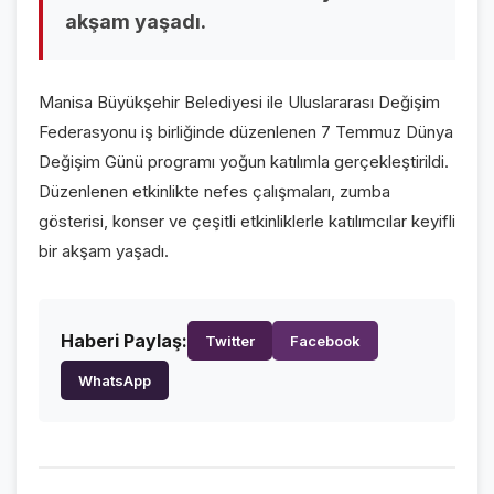
akşam yaşadı.
VİDEO GALERİ
FOTO GALERİ
Manisa Büyükşehir Belediyesi ile Uluslararası Değişim
KURUMSAL
Federasyonu iş birliğinde düzenlenen 7 Temmuz Dünya
Değişim Günü programı yoğun katılımla gerçekleştirildi.
HAKKIMIZDA
👤
Düzenlenen etkinlikte nefes çalışmaları, zumba
gösterisi, konser ve çeşitli etkinliklerle katılımcılar keyifli
KÜNYE
📋
bir akşam yaşadı.
İLETİŞİM
✉️
Haberi Paylaş:
Twitter
Facebook
WhatsApp