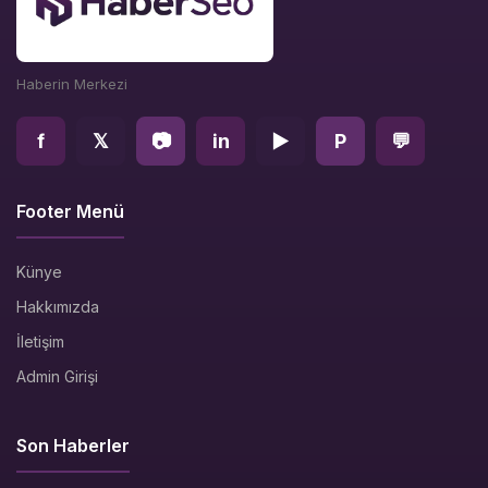
Haberin Merkezi
f
𝕏
📷
in
▶
P
💬
Footer Menü
Künye
Hakkımızda
İletişim
Admin Girişi
Son Haberler