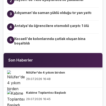
2
Adıyaman'da saman yüklü olduğu tır yan yattı
3
Antalya'da öğrencilere otomobil çarptı: 1 ölü
4
Kocaeli'de kolonlarında çatlak oluşan bina
5
boşaltıldı
Son Haberler
Nilüfer'de 4 yıkım birden
29.07.2026 16:48
Kabine Toplantısı Başladı
29.07.2026 16:45