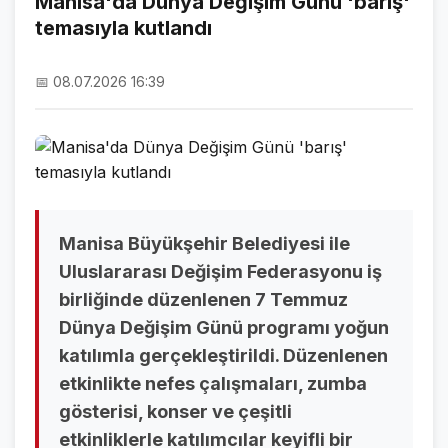
Manisa'da Dünya Değişim Günü 'barış'
temasıyla kutlandı
NAMAZ VAKİTLERİ
ASTROLOJİ
📅 08.07.2026 16:39
HAVA DURUMU
KRİPTO PARALAR
NÖBETÇİ ECZANELER
SON DAKİKA
Manisa Büyükşehir Belediyesi ile
Uluslararası Değişim Federasyonu iş
SON DAKİKA HABERLERİ
birliğinde düzenlenen 7 Temmuz
Dünya Değişim Günü programı yoğun
VİDEO GALERİ
katılımla gerçekleştirildi. Düzenlenen
FOTO GALERİ
etkinlikte nefes çalışmaları, zumba
gösterisi, konser ve çeşitli
GALERİLER
etkinliklerle katılımcılar keyifli bir