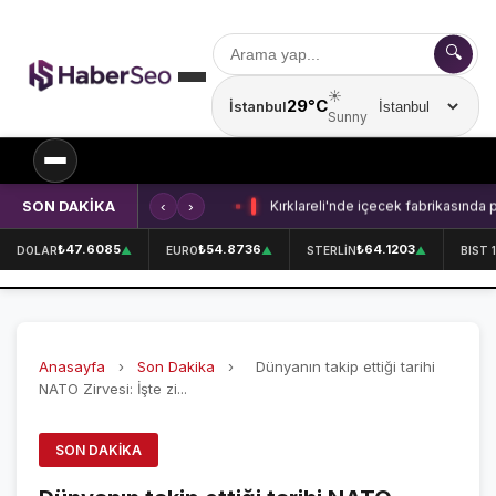
🔍
☀️
29°C
İstanbul
Şehir seçin
Sunny
SON DAKİKA
‹
›
Kırklareli'nde içecek fabrikasında 
SPOR
₺47.6085
₺54.8736
₺64.1203
DOLAR
▲
EURO
▲
STERLİN
▲
BIST 
SPOR HABERLERİ
GALATASARAY
Anasayfa
›
Son Dakika
›
Dünyanın takip ettiği tarihi
FENERBAHÇE
NATO Zirvesi: İşte zi...
BEŞİKTAŞ
SON DAKIKA
ÖZEL SAYFALAR