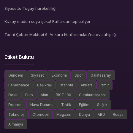
Siyasette Tugay hareketliliği
Kızılay maden suyu şoku! Raflardan toplatılıyor
Tarihi Çoban Mektebi 6. Ankara Konferansları'na ev sahipliği...
Etiket Bulutu
Gündem
Siyaset
Ekonomi
Spor
Galatasaray
Fenerbahçe
Beşiktaş
İstanbul
Ankara
İzmir
Dolar
Euro
Altın
BIST 100
Cumhurbaşkanı
Deprem
Hava Durumu
Trafik
Eğitim
Sağlık
Teknoloji
Otomobil
Magazin
Dünya
ABD
Rusya
Almanya