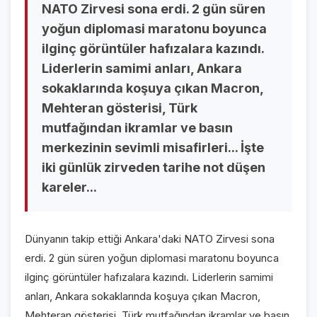
NATO Zirvesi sona erdi. 2 gün süren
VİDEO GALERİ
yoğun diplomasi maratonu boyunca
FOTO GALERİ
ilginç görüntüler hafızalara kazındı.
Liderlerin samimi anları, Ankara
KURUMSAL
sokaklarında koşuya çıkan Macron,
Mehteran gösterisi, Türk
HAKKIMIZDA
👤
mutfağından ikramlar ve basın
KÜNYE
📋
merkezinin sevimli misafirleri... İşte
iki günlük zirveden tarihe not düşen
İLETİŞİM
✉️
kareler...
Dünyanın takip ettiği Ankara'daki NATO Zirvesi sona
erdi. 2 gün süren yoğun diplomasi maratonu boyunca
ilginç görüntüler hafızalara kazındı. Liderlerin samimi
anları, Ankara sokaklarında koşuya çıkan Macron,
Mehteran gösterisi, Türk mutfağından ikramlar ve basın