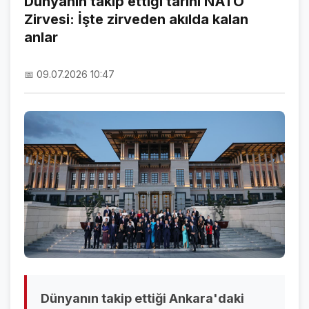
Dünyanın takip ettiği tarihi NATO
Zirvesi: İşte zirveden akılda kalan
NAMAZ VAKİTLERİ
anlar
ASTROLOJİ
📅 09.07.2026 10:47
HAVA DURUMU
KRİPTO PARALAR
NÖBETÇİ ECZANELER
SON DAKİKA
SON DAKİKA HABERLERİ
VİDEO GALERİ
FOTO GALERİ
GALERİLER
Dünyanın takip ettiği Ankara'daki