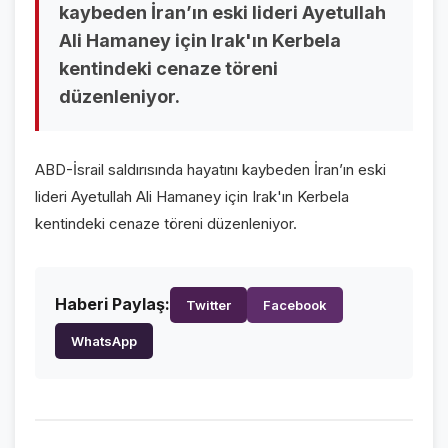
kaybeden İran’ın eski lideri Ayetullah
VİDEO GALERİ
Ali Hamaney için Irak'ın Kerbela
FOTO GALERİ
kentindeki cenaze töreni
düzenleniyor.
KURUMSAL
HAKKIMIZDA
👤
ABD-İsrail saldırısında hayatını kaybeden İran’ın eski
lideri Ayetullah Ali Hamaney için Irak'ın Kerbela
KÜNYE
📋
kentindeki cenaze töreni düzenleniyor.
İLETİŞİM
✉️
Haberi Paylaş:
Twitter
Facebook
WhatsApp