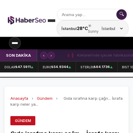
🔍
☀️
28°C
İstanbul
Şehir seçin
Sunny
SON DAKİKA
‹
›
Kırklareli'nde içecek fabrikasında 
SPOR
₺47.5911
₺54.9344
₺64.1736
DOLAR
▲
EURO
▲
STERLİN
▲
BIST 1
SPOR HABERLERİ
GALATASARAY
Anasayfa
›
Gündem
›
Gıda israfına karşı çağrı... İsrafa
FENERBAHÇE
karşı neler ya...
BEŞİKTAŞ
GÜNDEM
ÖZEL SAYFALAR