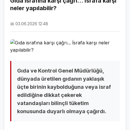
Gıda israfına karşı çağrı... İsrafa karşı
neler yapılabilir?
NAMAZ VAKİTLERİ
ASTROLOJİ
📅 03.06.2026 12:48
HAVA DURUMU
KRİPTO PARALAR
NÖBETÇİ ECZANELER
SON DAKİKA
Gıda ve Kontrol Genel Müdürlüğü,
dünyada üretilen gıdanın yaklaşık
SON DAKİKA HABERLERİ
üçte birinin kaybolduğuna veya israf
edildiğine dikkat çekerek
VİDEO GALERİ
vatandaşları bilinçli tüketim
FOTO GALERİ
konusunda duyarlı olmaya çağırdı.
GALERİLER