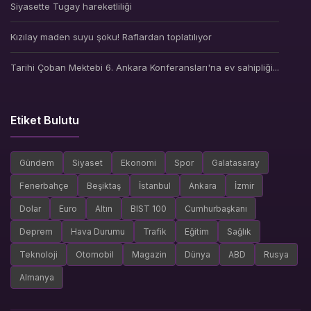
Siyasette Tugay hareketliliği
Kızılay maden suyu şoku! Raflardan toplatılıyor
Tarihi Çoban Mektebi 6. Ankara Konferansları'na ev sahipliği...
Etiket Bulutu
Gündem
Siyaset
Ekonomi
Spor
Galatasaray
Fenerbahçe
Beşiktaş
İstanbul
Ankara
İzmir
Dolar
Euro
Altın
BIST 100
Cumhurbaşkanı
Deprem
Hava Durumu
Trafik
Eğitim
Sağlık
Teknoloji
Otomobil
Magazin
Dünya
ABD
Rusya
Almanya