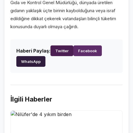
Gıda ve Kontrol Genel Müdürlüğü, dünyada üretilen
VİDEO GALERİ
gıdanın yaklaşık üçte birinin kaybolduğuna veya israf
FOTO GALERİ
edildiğine dikkat çekerek vatandaşları bilinçli tüketim
konusunda duyarlı olmaya çağırdı.
KURUMSAL
HAKKIMIZDA
👤
Haberi Paylaş:
Twitter
Facebook
KÜNYE
📋
WhatsApp
İLETİŞİM
✉️
İlgili Haberler