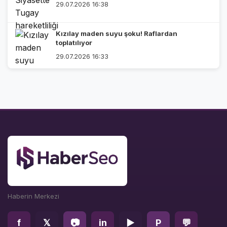
29.07.2026 16:38
Kızılay maden suyu şoku! Raflardan
toplatılıyor
29.07.2026 16:33
Haberin Merkezi
f
𝕏
📷
in
▶
P
💬