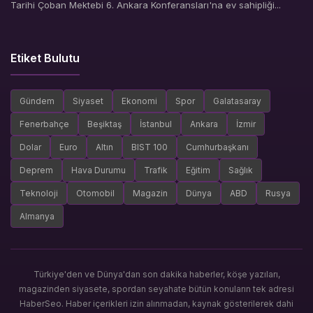
Tarihi Çoban Mektebi 6. Ankara Konferansları'na ev sahipliği...
Etiket Bulutu
Gündem
Siyaset
Ekonomi
Spor
Galatasaray
Fenerbahçe
Beşiktaş
İstanbul
Ankara
İzmir
Dolar
Euro
Altın
BIST 100
Cumhurbaşkanı
Deprem
Hava Durumu
Trafik
Eğitim
Sağlık
Teknoloji
Otomobil
Magazin
Dünya
ABD
Rusya
Almanya
Türkiye'den ve Dünya'dan son dakika haberler, köşe yazıları,
magazinden siyasete, spordan seyahate bütün konuların tek adresi
HaberSeo. Haber içerikleri izin alınmadan, kaynak gösterilerek dahi