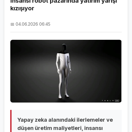
İnsansı robot pazarında yatırım yarışı
kızışıyor
NAMAZ VAKİTLERİ
ASTROLOJİ
📅 04.06.2026 06:45
HAVA DURUMU
KRİPTO PARALAR
NÖBETÇİ ECZANELER
SON DAKİKA
SON DAKİKA HABERLERİ
VİDEO GALERİ
FOTO GALERİ
Yapay zeka alanındaki ilerlemeler ve
GALERİLER
düşen üretim maliyetleri, insansı