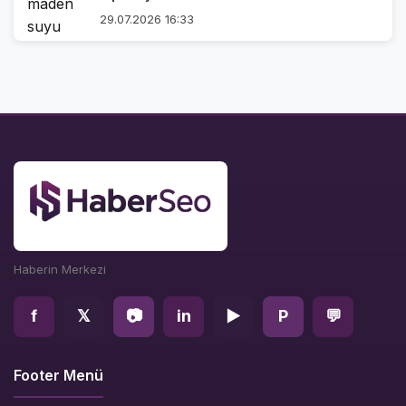
29.07.2026 16:33
Haberin Merkezi
f
𝕏
📷
in
▶
P
💬
Footer Menü