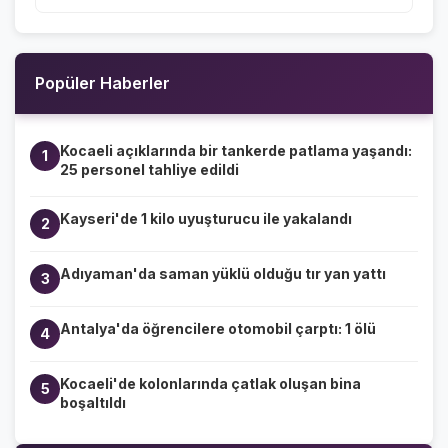
Popüler Haberler
Kocaeli açıklarında bir tankerde patlama yaşandı:
1
25 personel tahliye edildi
Kayseri'de 1 kilo uyuşturucu ile yakalandı
2
Adıyaman'da saman yüklü olduğu tır yan yattı
3
Antalya'da öğrencilere otomobil çarptı: 1 ölü
4
Kocaeli'de kolonlarında çatlak oluşan bina
5
boşaltıldı