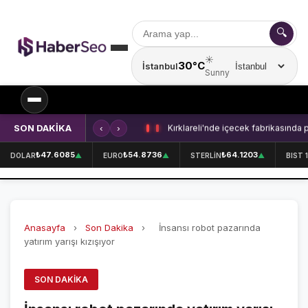
🔍
☀️
30°C
İstanbul
Şehir seçin
Sunny
SON DAKİKA
‹
›
Kırklareli'nde içecek fabrikasında 
SPOR
₺47.6085
₺54.8736
₺64.1203
DOLAR
▲
EURO
▲
STERLİN
▲
BIST 
SPOR HABERLERİ
GALATASARAY
Anasayfa
›
Son Dakika
›
İnsansı robot pazarında
FENERBAHÇE
yatırım yarışı kızışıyor
BEŞİKTAŞ
SON DAKIKA
ÖZEL SAYFALAR