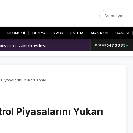
T
EKONOMİ
DÜNYA
SPOR
EĞİTİM
MAGAZİN
SAĞLIK
₺47.6085
angınına müdahale ediliyor
DOLAR
▲
R
SON DAKİKA
GALERİLER
SON DAKİKA HABERLERİ
VİDEO GALERİ
VİDEO GALERİ
FOTO GALERİ
 Piyasalarını Yukarı Taşıd...
FOTO GALERİ
rol Piyasalarını Yukarı
ER