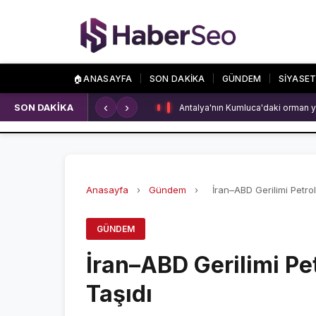
🏠
ANASAYFA
SON DAKİKA
GÜNDEM
SİYASE
‹
›
SON DAKİKA
Antalya'nın Kumluca'daki orman y
SPOR
ÖZEL SAYFALA
SPOR HABERLERİ
NAMAZ VAKİTLERİ
GALATASARAY
ASTROLOJİ
Anasayfa
›
Gündem
›
İran–ABD Gerilimi Petrol
FENERBAHÇE
HAVA DURUMU
GÜNDEM
BEŞİKTAŞ
KRİPTO PARALAR
İran–ABD Gerilimi Pet
NÖBETÇİ ECZANEL
Taşıdı