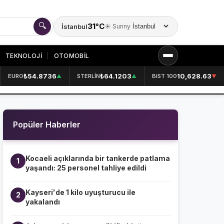
🔍
31°C
İstanbul
☀️ Sunny
Şehir seçin
TEKNOLOJİ
OTOMOBİL
₺54.8736
₺64.1203
10,628.63
EURO
STERLİN
BIST 100
▲
▲
▼
KURUMSAL
HAKKIMIZDA
👤
Popüler Haberler
KÜNYE
📋
İLETİŞİM
✉️
Kocaeli açıklarında bir tankerde patlama
1
yaşandı: 25 personel tahliye edildi
Kayseri'de 1 kilo uyuşturucu ile
2
yakalandı