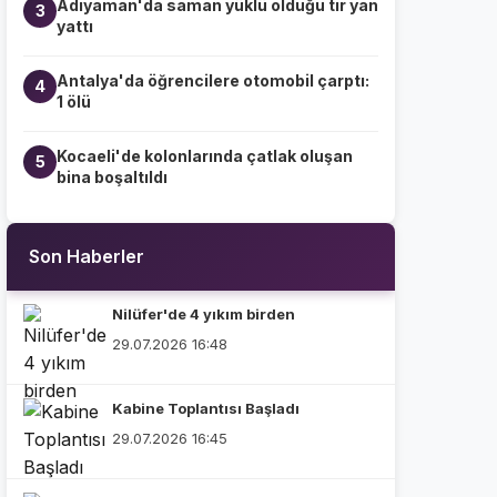
Adıyaman'da saman yüklü olduğu tır yan
3
yattı
Antalya'da öğrencilere otomobil çarptı:
4
1 ölü
Kocaeli'de kolonlarında çatlak oluşan
5
bina boşaltıldı
Son Haberler
Nilüfer'de 4 yıkım birden
29.07.2026 16:48
Kabine Toplantısı Başladı
29.07.2026 16:45