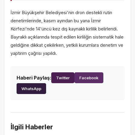
VİDEO GALERİ
İzmir Büyükşehir Belediyesi'nin dron destekli rutin
FOTO GALERİ
denetimlerinde, kasım ayından bu yana İzmir
Körfezi'nde 14'üncü kez dış kaynaklı kirlilik belirlendi.
KURUMSAL
Bayraklı açıklarında tespit edilen kirliliğin sistematik hale
geldiğine dikkat çekilirken, yetkili kurumlara denetim ve
HAKKIMIZDA
👤
yaptırım çağrısı yapıldı.
KÜNYE
📋
İLETİŞİM
✉️
Haberi Paylaş:
Twitter
Facebook
WhatsApp
İlgili Haberler