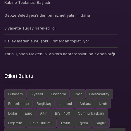
Kabine Toplantısı Başladı
Gebze Belediyesi'nden bir hizmet yatırımı daha
Siyasette Tugay hareketliliği
Kızılay maden suyu şoku! Raflardan toplatılıyor
Tarihi Çoban Mektebi 6. Ankara Konferansları'na ev sahipliği...
Etiket Bulutu
Gündem
Siyaset
Ekonomi
Spor
Galatasaray
Fenerbahçe
Beşiktaş
İstanbul
Ankara
İzmir
Dolar
Euro
Altın
BIST 100
Cumhurbaşkanı
Deprem
Hava Durumu
Trafik
Eğitim
Sağlık