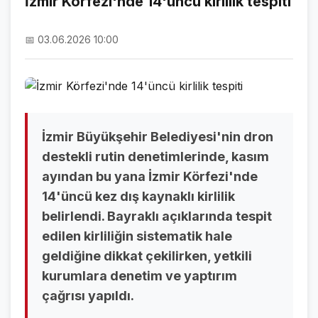
İzmir Körfezi'nde 14'üncü kirlilik tespiti
NAMAZ VAKİTLERİ
📅 03.06.2026 10:00
ASTROLOJİ
HAVA DURUMU
KRİPTO PARALAR
NÖBETÇİ ECZANELER
İzmir Büyükşehir Belediyesi'nin dron
destekli rutin denetimlerinde, kasım
SON DAKİKA
ayından bu yana İzmir Körfezi'nde
14'üncü kez dış kaynaklı kirlilik
SON DAKİKA HABERLERİ
belirlendi. Bayraklı açıklarında tespit
VİDEO GALERİ
edilen kirliliğin sistematik hale
geldiğine dikkat çekilirken, yetkili
FOTO GALERİ
kurumlara denetim ve yaptırım
GALERİLER
çağrısı yapıldı.