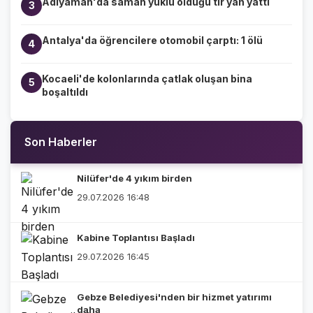
Adıyaman'da saman yüklü olduğu tır yan yattı
3
Antalya'da öğrencilere otomobil çarptı: 1 ölü
4
Kocaeli'de kolonlarında çatlak oluşan bina
5
boşaltıldı
Son Haberler
Nilüfer'de 4 yıkım birden
29.07.2026 16:48
Kabine Toplantısı Başladı
29.07.2026 16:45
Gebze Belediyesi'nden bir hizmet yatırımı
daha