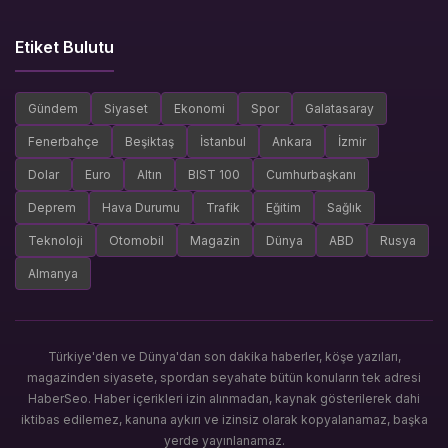
Etiket Bulutu
Gündem
Siyaset
Ekonomi
Spor
Galatasaray
Fenerbahçe
Beşiktaş
İstanbul
Ankara
İzmir
Dolar
Euro
Altın
BIST 100
Cumhurbaşkanı
Deprem
Hava Durumu
Trafik
Eğitim
Sağlık
Teknoloji
Otomobil
Magazin
Dünya
ABD
Rusya
Almanya
Türkiye'den ve Dünya'dan son dakika haberler, köşe yazıları,
magazinden siyasete, spordan seyahate bütün konuların tek adresi
HaberSeo. Haber içerikleri izin alınmadan, kaynak gösterilerek dahi
iktibas edilemez, kanuna aykırı ve izinsiz olarak kopyalanamaz, başka
yerde yayınlanamaz.