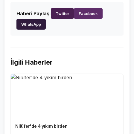
VİDEO GALERİ
Haberi Paylaş:
Twitter
Facebook
FOTO GALERİ
WhatsApp
KURUMSAL
HAKKIMIZDA
👤
KÜNYE
📋
İlgili Haberler
İLETİŞİM
✉️
Nilüfer'de 4 yıkım birden