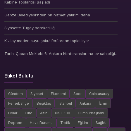
Kabine Toplantısı Başladı
Gebze Belediyesi'nden bir hizmet yatırımı daha
Siyasette Tugay hareketliliği
Kızılay maden suyu şoku! Raflardan toplatılıyor
Tarihi Çoban Mektebi 6. Ankara Konferansları'na ev sahipliği...
Etiket Bulutu
Gündem
Siyaset
Ekonomi
Spor
Galatasaray
Fenerbahçe
Beşiktaş
İstanbul
Ankara
İzmir
Dolar
Euro
Altın
BIST 100
Cumhurbaşkanı
Deprem
Hava Durumu
Trafik
Eğitim
Sağlık