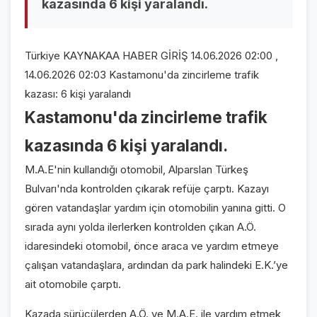
kazasında 6 kişi yaralandı.
VİDEO GALERİ
Türkiye KAYNAKAA HABER GİRİŞ 14.06.2026 02:00 ,
FOTO GALERİ
14.06.2026 02:03 Kastamonu'da zincirleme trafik
KURUMSAL
kazası: 6 kişi yaralandı
Kastamonu'da zincirleme trafik
HAKKIMIZDA
👤
kazasında 6 kişi yaralandı.
KÜNYE
📋
M.A.E'nin kullandığı otomobil, Alparslan Türkeş
İLETİŞİM
✉️
Bulvarı'nda kontrolden çıkarak refüje çarptı. Kazayı
gören vatandaşlar yardım için otomobilin yanına gitti. O
sırada aynı yolda ilerlerken kontrolden çıkan A.Ö.
idaresindeki otomobil, önce araca ve yardım etmeye
çalışan vatandaşlara, ardından da park halindeki E.K.’ye
ait otomobile çarptı.
Kazada sürücülerden A.Ö. ve M.A.E. ile yardım etmek