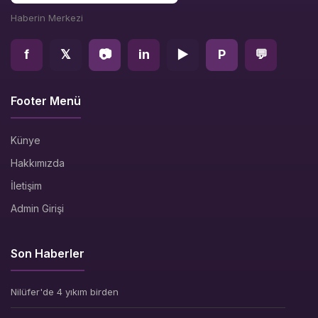
Haberin Merkezi
f
𝕏
📷
in
▶
P
💬
Footer Menü
Künye
Hakkımızda
İletişim
Admin Girişi
Son Haberler
Nilüfer'de 4 yıkım birden