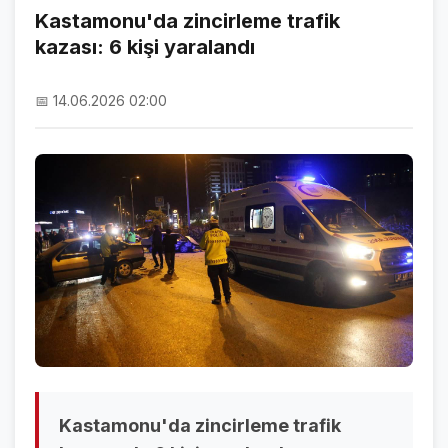
Kastamonu'da zincirleme trafik
kazası: 6 kişi yaralandı
NAMAZ VAKİTLERİ
ASTROLOJİ
📅 14.06.2026 02:00
HAVA DURUMU
KRİPTO PARALAR
NÖBETÇİ ECZANELER
SON DAKİKA
SON DAKİKA HABERLERİ
VİDEO GALERİ
FOTO GALERİ
Kastamonu'da zincirleme trafik
GALERİLER