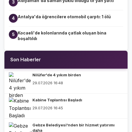
Adıyaman'da saman yüklü olduğu tır yan yattı
3
Antalya'da öğrencilere otomobil çarptı: 1 ölü
4
Kocaeli'de kolonlarında çatlak oluşan bina
5
boşaltıldı
Son Haberler
Nilüfer'de 4 yıkım birden
29.07.2026 16:48
Kabine Toplantısı Başladı
29.07.2026 16:45
Gebze Belediyesi'nden bir hizmet yatırımı
daha