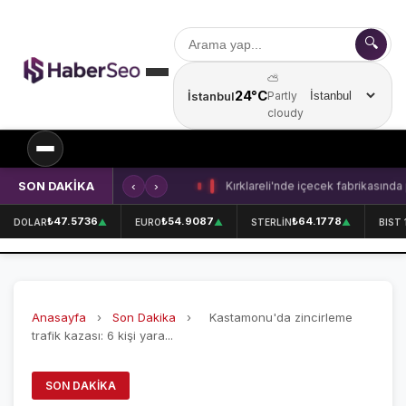
🔍
⛅
24°C
İstanbul
Partly
Şehir seçin
cloudy
SON DAKİKA
‹
›
Kırklareli'nde içecek fabrikasında 
SPOR
₺47.5736
₺54.9087
₺64.1778
DOLAR
▲
EURO
▲
STERLİN
▲
BIST 
SPOR HABERLERİ
GALATASARAY
Anasayfa
›
Son Dakika
›
Kastamonu'da zincirleme
FENERBAHÇE
trafik kazası: 6 kişi yara...
BEŞİKTAŞ
SON DAKIKA
ÖZEL SAYFALAR