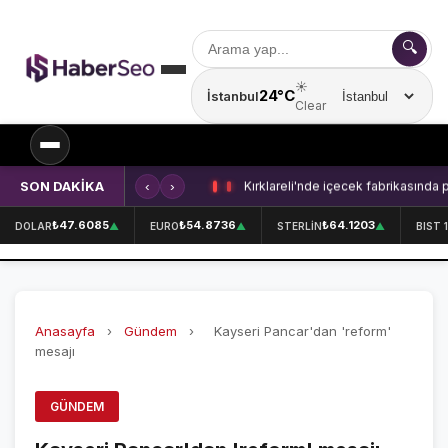
🔍
☀️
24°C
İstanbul
Şehir seçin
Clear
SON DAKİKA
‹
›
Kırklareli'nde içecek fabrikasında 
SPOR
₺47.6085
₺54.8736
₺64.1203
DOLAR
▲
EURO
▲
STERLİN
▲
BIST 
SPOR HABERLERİ
GALATASARAY
Anasayfa
›
Gündem
›
Kayseri Pancar'dan 'reform'
FENERBAHÇE
mesajı
BEŞİKTAŞ
GÜNDEM
ÖZEL SAYFALAR