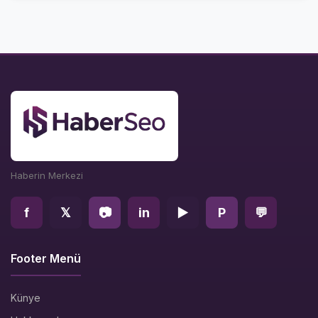
Haberin Merkezi
f
𝕏
📷
in
▶
P
💬
Footer Menü
Künye