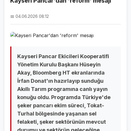
Kayseri Pancar'dan 'reform' mesajı
NAMAZ VAKİTLERİ
📅 04.06.2026 08:12
ASTROLOJİ
HAVA DURUMU
KRİPTO PARALAR
NÖBETÇİ ECZANELER
Kayseri Pancar Ekicileri Kooperatifi
Yönetim Kurulu Başkanı Hüseyin
SON DAKİKA
Akay, Bloomberg HT ekranlarında
İrfan Donat'ın hazırlayıp sunduğu
SON DAKİKA HABERLERİ
Akıllı Tarım programına canlı yayın
VİDEO GALERİ
konuğu oldu. Programda Türkiye'de
şeker pancarı ekim süreci, Tokat-
FOTO GALERİ
Turhal bölgesinde yaşanan sel
GALERİLER
felaketi, şeker sektörünün mevcut
durumu ve sektörün geleceğine