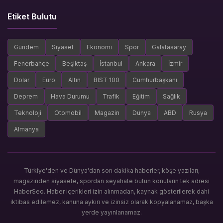
Etiket Bulutu
Gündem
Siyaset
Ekonomi
Spor
Galatasaray
Fenerbahçe
Beşiktaş
İstanbul
Ankara
İzmir
Dolar
Euro
Altın
BIST 100
Cumhurbaşkanı
Deprem
Hava Durumu
Trafik
Eğitim
Sağlık
Teknoloji
Otomobil
Magazin
Dünya
ABD
Rusya
Almanya
Türkiye'den ve Dünya'dan son dakika haberler, köşe yazıları,
magazinden siyasete, spordan seyahate bütün konuların tek adresi
HaberSeo. Haber içerikleri izin alınmadan, kaynak gösterilerek dahi
iktibas edilemez, kanuna aykırı ve izinsiz olarak kopyalanamaz, başka
yerde yayınlanamaz.