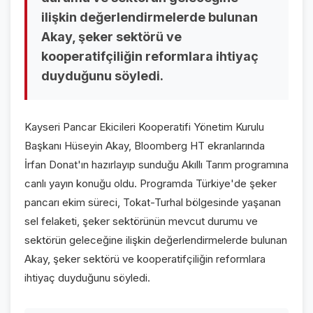
VİDEO GALERİ
ilişkin değerlendirmelerde bulunan
Akay, şeker sektörü ve
FOTO GALERİ
kooperatifçiliğin reformlara ihtiyaç
KURUMSAL
duyduğunu söyledi.
HAKKIMIZDA
👤
Kayseri Pancar Ekicileri Kooperatifi Yönetim Kurulu
KÜNYE
📋
Başkanı Hüseyin Akay, Bloomberg HT ekranlarında
İrfan Donat'ın hazırlayıp sunduğu Akıllı Tarım programına
İLETİŞİM
✉️
canlı yayın konuğu oldu. Programda Türkiye'de şeker
pancarı ekim süreci, Tokat-Turhal bölgesinde yaşanan
sel felaketi, şeker sektörünün mevcut durumu ve
sektörün geleceğine ilişkin değerlendirmelerde bulunan
Akay, şeker sektörü ve kooperatifçiliğin reformlara
ihtiyaç duyduğunu söyledi.