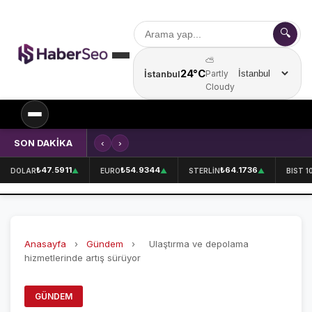
🔍
⛅
24°C
İstanbul
Partly
Şehir seçin
Cloudy
SON DAKİKA
‹
›
Kırklareli'nde içecek fabrikasında 
SPOR
₺47.5911
₺54.9344
₺64.1736
DOLAR
▲
EURO
▲
STERLİN
▲
BIST 1
SPOR HABERLERİ
GALATASARAY
Anasayfa
›
Gündem
›
Ulaştırma ve depolama
FENERBAHÇE
hizmetlerinde artış sürüyor
BEŞİKTAŞ
GÜNDEM
ÖZEL SAYFALAR