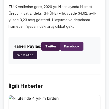
TÜİK verilerine göre, 2026 yılı Nisan ayında Hizmet
VİDEO GALERİ
Üretici Fiyat Endeksi (H-ÜFE) yıllık yüzde 34,62, aylık
FOTO GALERİ
yüzde 3,23 artış gösterdi. Ulaştırma ve depolama
hizmetleri fiyatlarındaki artış dikkat çekti.
KURUMSAL
HAKKIMIZDA
👤
Haberi Paylaş:
Twitter
Facebook
KÜNYE
📋
WhatsApp
İLETİŞİM
✉️
İlgili Haberler