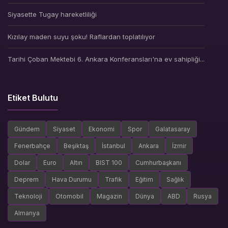
Siyasette Tugay hareketliliği
Kızılay maden suyu şoku! Raflardan toplatılıyor
Tarihi Çoban Mektebi 6. Ankara Konferansları'na ev sahipliği...
Etiket Bulutu
Gündem
Siyaset
Ekonomi
Spor
Galatasaray
Fenerbahçe
Beşiktaş
İstanbul
Ankara
İzmir
Dolar
Euro
Altın
BIST 100
Cumhurbaşkanı
Deprem
Hava Durumu
Trafik
Eğitim
Sağlık
Teknoloji
Otomobil
Magazin
Dünya
ABD
Rusya
Almanya