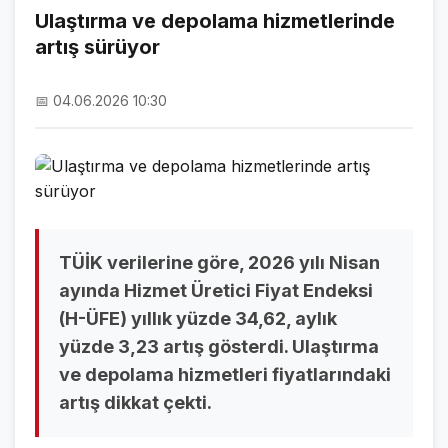
Ulaştırma ve depolama hizmetlerinde
artış sürüyor
NAMAZ VAKİTLERİ
ASTROLOJİ
📅 04.06.2026 10:30
HAVA DURUMU
KRİPTO PARALAR
NÖBETÇİ ECZANELER
SON DAKİKA
TÜİK verilerine göre, 2026 yılı Nisan
ayında Hizmet Üretici Fiyat Endeksi
SON DAKİKA HABERLERİ
(H-ÜFE) yıllık yüzde 34,62, aylık
yüzde 3,23 artış gösterdi. Ulaştırma
VİDEO GALERİ
ve depolama hizmetleri fiyatlarındaki
FOTO GALERİ
artış dikkat çekti.
GALERİLER