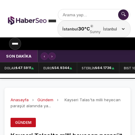
🔍
☀️
30°C
İstanbul
Şehir seçin
Sunny
SON DAKİKA
‹
›
Kırklareli'nde içecek fabrikasında 
SPOR
₺47.5911
₺54.9344
₺64.1736
DOLAR
▲
EURO
▲
STERLİN
▲
BIST 1
SPOR HABERLERİ
GALATASARAY
Anasayfa
›
Gündem
›
Kayseri Talas'ta milli heyecan
FENERBAHÇE
paraşüt alanında ya...
BEŞİKTAŞ
GÜNDEM
ÖZEL SAYFALAR