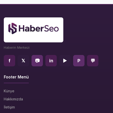
Haberin Merkezi
f
𝕏
📷
in
▶
P
💬
Footer Menü
Künye
Hakkımızda
İletişim