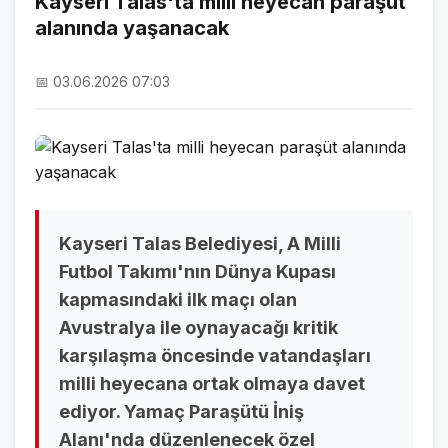
Kayseri Talas'ta milli heyecan paraşüt
alanında yaşanacak
NAMAZ VAKİTLERİ
ASTROLOJİ
📅 03.06.2026 07:03
HAVA DURUMU
KRİPTO PARALAR
NÖBETÇİ ECZANELER
SON DAKİKA
Kayseri Talas Belediyesi, A Milli
Futbol Takımı'nın Dünya Kupası
SON DAKİKA HABERLERİ
kapmasındaki ilk maçı olan
Avustralya ile oynayacağı kritik
VİDEO GALERİ
karşılaşma öncesinde vatandaşları
FOTO GALERİ
milli heyecana ortak olmaya davet
ediyor. Yamaç Paraşütü İniş
GALERİLER
Alanı'nda düzenlenecek özel