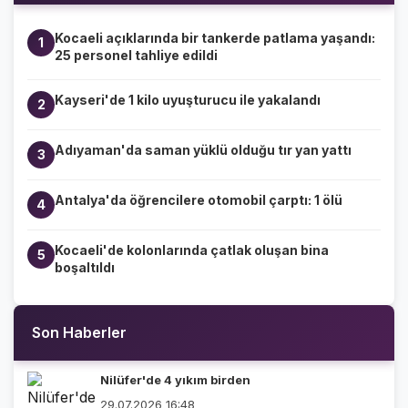
Kocaeli açıklarında bir tankerde patlama yaşandı:
1
25 personel tahliye edildi
Kayseri'de 1 kilo uyuşturucu ile yakalandı
2
Adıyaman'da saman yüklü olduğu tır yan yattı
3
Antalya'da öğrencilere otomobil çarptı: 1 ölü
4
Kocaeli'de kolonlarında çatlak oluşan bina
5
boşaltıldı
Son Haberler
Nilüfer'de 4 yıkım birden
29.07.2026 16:48