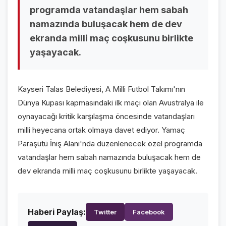
programda vatandaşlar hem sabah
VİDEO GALERİ
namazında buluşacak hem de dev
FOTO GALERİ
ekranda milli maç coşkusunu birlikte
yaşayacak.
KURUMSAL
HAKKIMIZDA
👤
Kayseri Talas Belediyesi, A Milli Futbol Takımı'nın
KÜNYE
📋
Dünya Kupası kapmasındaki ilk maçı olan Avustralya ile
oynayacağı kritik karşılaşma öncesinde vatandaşları
İLETİŞİM
✉️
milli heyecana ortak olmaya davet ediyor. Yamaç
Paraşütü İniş Alanı'nda düzenlenecek özel programda
vatandaşlar hem sabah namazında buluşacak hem de
dev ekranda milli maç coşkusunu birlikte yaşayacak.
Haberi Paylaş:
Twitter
Facebook