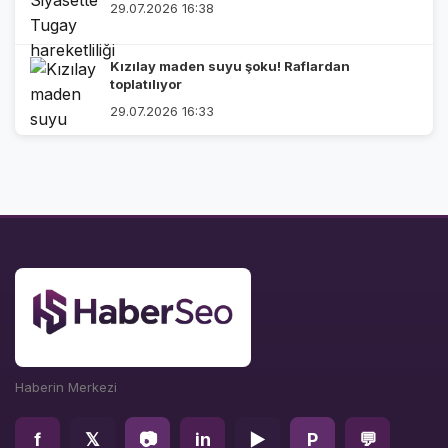
29.07.2026 16:38
Kızılay maden suyu şoku! Raflardan
toplatılıyor
29.07.2026 16:33
Haberin Merkezi
f
𝕏
📷
in
▶
P
💬