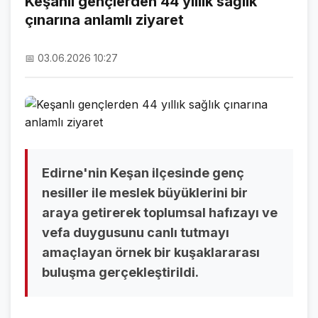
Keşanlı gençlerden 44 yıllık sağlık
çınarına anlamlı ziyaret
NAMAZ VAKİTLERİ
ASTROLOJİ
📅 03.06.2026 10:27
HAVA DURUMU
KRİPTO PARALAR
NÖBETÇİ ECZANELER
SON DAKİKA
Edirne'nin Keşan ilçesinde genç
nesiller ile meslek büyüklerini bir
SON DAKİKA HABERLERİ
araya getirerek toplumsal hafızayı ve
vefa duygusunu canlı tutmayı
VİDEO GALERİ
amaçlayan örnek bir kuşaklararası
FOTO GALERİ
buluşma gerçekleştirildi.
GALERİLER