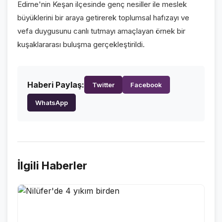
Edirne'nin Keşan ilçesinde genç nesiller ile meslek
VİDEO GALERİ
büyüklerini bir araya getirerek toplumsal hafızayı ve
FOTO GALERİ
vefa duygusunu canlı tutmayı amaçlayan örnek bir
kuşaklararası buluşma gerçekleştirildi.
KURUMSAL
HAKKIMIZDA
👤
Haberi Paylaş:
Twitter
Facebook
KÜNYE
📋
WhatsApp
İLETİŞİM
✉️
İlgili Haberler