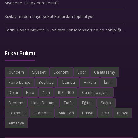
Siyasette Tugay hareketliliği
Kızılay maden suyu şoku! Raflardan toplatılıyor
Tarihi Çoban Mektebi 6. Ankara Konferansları'na ev sahipliği...
Etiket Bulutu
Gündem
Siyaset
Ekonomi
Spor
Galatasaray
Fenerbahçe
Beşiktaş
İstanbul
Ankara
İzmir
Dolar
Euro
Altın
BIST 100
Cumhurbaşkanı
Deprem
Hava Durumu
Trafik
Eğitim
Sağlık
Teknoloji
Otomobil
Magazin
Dünya
ABD
Rusya
Almanya