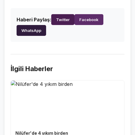
VİDEO GALERİ
FOTO GALERİ
Haberi Paylaş:
Twitter
Facebook
WhatsApp
KURUMSAL
HAKKIMIZDA
👤
KÜNYE
📋
İlgili Haberler
İLETİŞİM
✉️
Nilüfer'de 4 yıkım birden