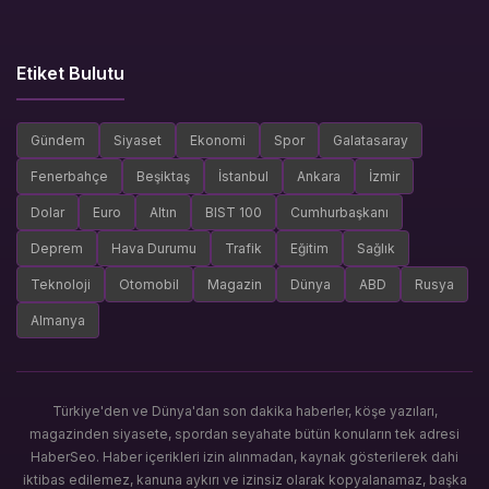
Etiket Bulutu
Gündem
Siyaset
Ekonomi
Spor
Galatasaray
Fenerbahçe
Beşiktaş
İstanbul
Ankara
İzmir
Dolar
Euro
Altın
BIST 100
Cumhurbaşkanı
Deprem
Hava Durumu
Trafik
Eğitim
Sağlık
Teknoloji
Otomobil
Magazin
Dünya
ABD
Rusya
Almanya
Türkiye'den ve Dünya'dan son dakika haberler, köşe yazıları,
magazinden siyasete, spordan seyahate bütün konuların tek adresi
HaberSeo. Haber içerikleri izin alınmadan, kaynak gösterilerek dahi
iktibas edilemez, kanuna aykırı ve izinsiz olarak kopyalanamaz, başka