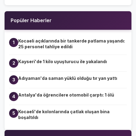
Popüler Haberler
Kocaeli açıklarında bir tankerde patlama yaşandı:
1
25 personel tahliye edildi
Kayseri'de 1 kilo uyuşturucu ile yakalandı
2
Adıyaman'da saman yüklü olduğu tır yan yattı
3
Antalya'da öğrencilere otomobil çarptı: 1 ölü
4
Kocaeli'de kolonlarında çatlak oluşan bina
5
boşaltıldı