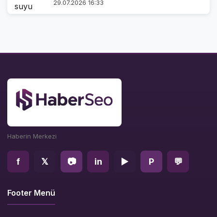
29.07.2026 16:33
Haberin Merkezi
f
𝕏
📷
in
▶
P
💬
Footer Menü