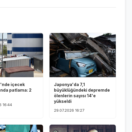
i'nde içecek
Japonya'da 7,1
ında patlama: 2
büyüklüğündeki depremde
ölenlerin sayısı 14'e
yükseldi
6 16:44
29.07.2026 16:27