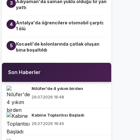
Adıyaman'da saman yüklü olduğu tır yan
3
yattı
Antalya'da öğrencilere otomobil çarptı:
4
1 ölü
Kocaeli'de kolonlarında çatlak oluşan
5
bina boşaltıldı
Son Haberler
Nilüfer'de 4 yıkım birden
29.07.2026 16:48
Kabine Toplantısı Başladı
29.07.2026 16:45