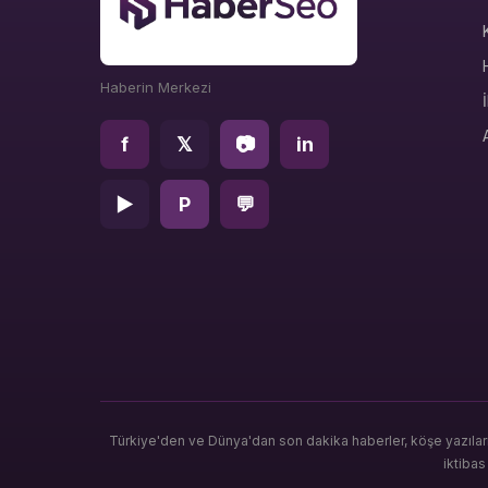
Haberin Merkezi
f
𝕏
📷
in
▶
P
💬
Türkiye'den ve Dünya'dan son dakika haberler, köşe yazılar
iktiba