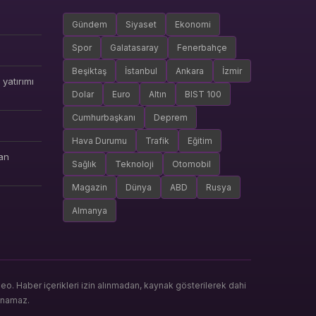
Gündem
Siyaset
Ekonomi
Spor
Galatasaray
Fenerbahçe
Beşiktaş
İstanbul
Ankara
İzmir
yatırımı
Dolar
Euro
Altın
BIST 100
Cumhurbaşkanı
Deprem
Hava Durumu
Trafik
Eğitim
an
Sağlık
Teknoloji
Otomobil
Magazin
Dünya
ABD
Rusya
Almanya
. Haber içerikleri izin alınmadan, kaynak gösterilerek dahi
anamaz.