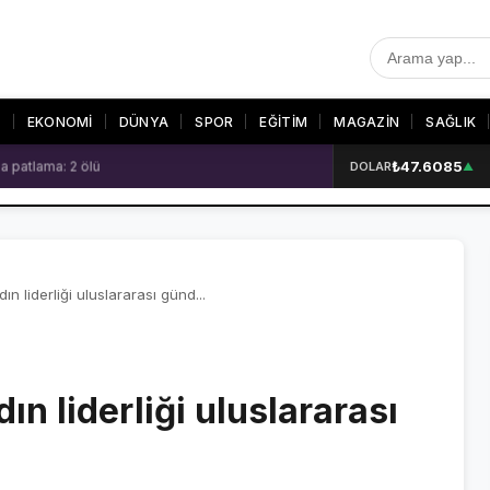
T
EKONOMİ
DÜNYA
SPOR
EĞİTİM
MAGAZİN
SAĞLIK
₺47.6085
 patlama: 2 ölü
DOLAR
▲
R
SON DAKİKA
GALERİLER
SON DAKİKA HABERLERİ
VİDEO GALERİ
VİDEO GALERİ
FOTO GALERİ
n liderliği uluslararası günd...
FOTO GALERİ
n liderliği uluslararası
ER