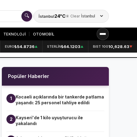
🔍
24°C
İstanbul
☀️ Clear
Şehir seçin
TEKNOLOJİ
OTOMOBİL
₺54.8736
₺64.1203
10,628.63
EURO
STERLİN
BIST 100
▲
▲
▼
KURUMSAL
HAKKIMIZDA
👤
Popüler Haberler
KÜNYE
📋
İLETİŞİM
✉️
Kocaeli açıklarında bir tankerde patlama
1
yaşandı: 25 personel tahliye edildi
Kayseri'de 1 kilo uyuşturucu ile
2
yakalandı