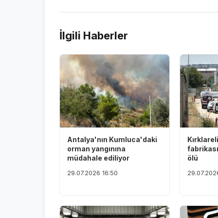
İlgili Haberler
Antalya'nın Kumluca'daki
Kırklarel
orman yangınına
fabrikas
müdahale ediliyor
ölü
29.07.2026 16:50
29.07.202