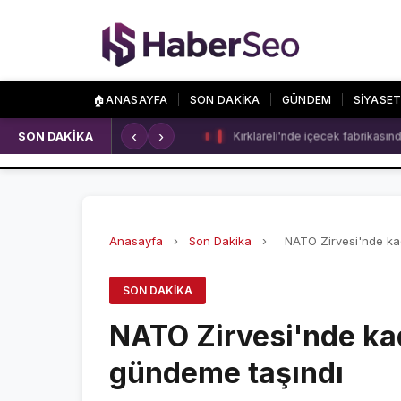
🏠
ANASAYFA
SON DAKİKA
GÜNDEM
SİYASE
‹
›
SON DAKİKA
Kırklareli'nde içecek fabrikasında
SPOR
ÖZEL SAYFALA
SPOR HABERLERİ
NAMAZ VAKİTLERİ
GALATASARAY
ASTROLOJİ
Anasayfa
›
Son Dakika
›
NATO Zirvesi'nde kadı
FENERBAHÇE
HAVA DURUMU
SON DAKIKA
BEŞİKTAŞ
KRİPTO PARALAR
NATO Zirvesi'nde kadı
NÖBETÇİ ECZANEL
gündeme taşındı