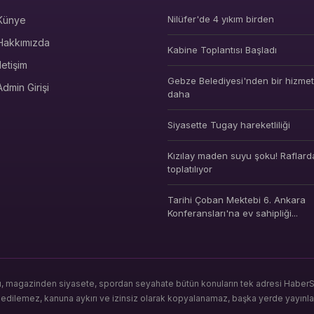
Nilüfer'de 4 yıkım birden
Künye
Hakkımızda
Kabine Toplantısı Başladı
İletişim
Gebze Belediyesi'nden bir hizmet 
Admin Girişi
daha
Siyasette Tugay hareketliliği
Kızılay maden suyu şoku! Raflard
toplatılıyor
Tarihi Çoban Mektebi 6. Ankara
Konferansları'na ev sahipliği...
ı, magazinden siyasete, spordan seyahate bütün konuların tek adresi HaberSeo
s edilemez, kanuna aykırı ve izinsiz olarak kopyalanamaz, başka yerde yayınl