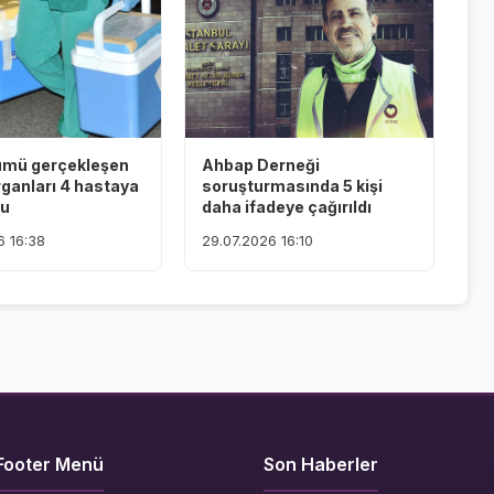
ümü gerçekleşen
Ahbap Derneği
rganları 4 hastaya
soruşturmasında 5 kişi
du
daha ifadeye çağırıldı
6 16:38
29.07.2026 16:10
Footer Menü
Son Haberler