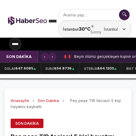
🔍
☀️
30°C
İstanbul
Şehir seçin
Sunny
SON DAKİKA
‹
›
Beyin ölümü gerçekleşen kişinin or
SPOR
₺47.6085
₺54.8736
₺64.1203
DOLAR
▲
EURO
▲
STERLİN
▲
BIST 
SPOR HABERLERİ
GALATASARAY
Anasayfa
›
Son Dakika
›
Peş peşe TIR faciası! 5 kişi
FENERBAHÇE
hayatını kaybetti
BEŞİKTAŞ
SON DAKIKA
ÖZEL SAYFALAR