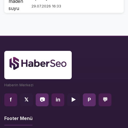
29.07.2026 16:33
Haberin Merkezi
f
𝕏
📷
in
▶
P
💬
Footer Menü