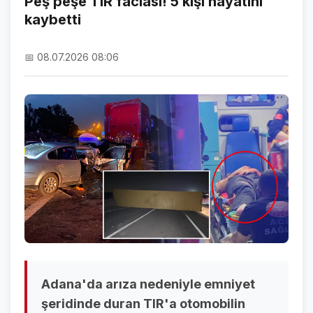
Peş peşe TIR faciası! 5 kişi hayatını
kaybetti
NAMAZ VAKİTLERİ
ASTROLOJİ
📅 08.07.2026 08:06
HAVA DURUMU
KRİPTO PARALAR
NÖBETÇİ ECZANELER
SON DAKİKA
SON DAKİKA HABERLERİ
VİDEO GALERİ
FOTO GALERİ
Adana'da arıza nedeniyle emniyet
GALERİLER
şeridinde duran TIR'a otomobilin