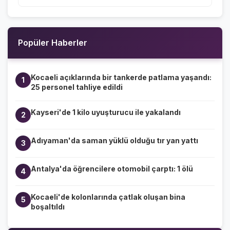
Popüler Haberler
Kocaeli açıklarında bir tankerde patlama yaşandı:
1
25 personel tahliye edildi
Kayseri'de 1 kilo uyuşturucu ile yakalandı
2
Adıyaman'da saman yüklü olduğu tır yan yattı
3
Antalya'da öğrencilere otomobil çarptı: 1 ölü
4
Kocaeli'de kolonlarında çatlak oluşan bina
5
boşaltıldı