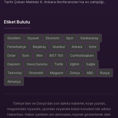
Tarihi Çoban Mektebi 6. Ankara Konferansları'na ev sahipliği...
Etiket Bulutu
Gündem
Siyaset
Ekonomi
Spor
Galatasaray
Fenerbahçe
Beşiktaş
İstanbul
Ankara
İzmir
Dolar
Euro
Altın
BIST 100
Cumhurbaşkanı
Deprem
Hava Durumu
Trafik
Eğitim
Sağlık
Teknoloji
Otomobil
Magazin
Dünya
ABD
Rusya
Almanya
Türkiye'den ve Dünya'dan son dakika haberler, köşe yazıları,
magazinden siyasete, spordan seyahate bütün konuların tek adresi
HaberSeo. Haber içerikleri izin alınmadan, kaynak gösterilerek dahi