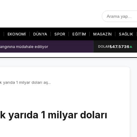
T
EKONOMİ
DÜNYA
SPOR
EĞİTİM
MAGAZİN
SAĞLIK
₺47.5736
 patlama: 2 ölü
DOLAR
▲
R
SON DAKİKA
GALERİLER
SON DAKİKA HABERLERİ
VİDEO GALERİ
VİDEO GALERİ
FOTO GALERİ
k yarıda 1 milyar doları aş...
FOTO GALERİ
lk yarıda 1 milyar doları
ER