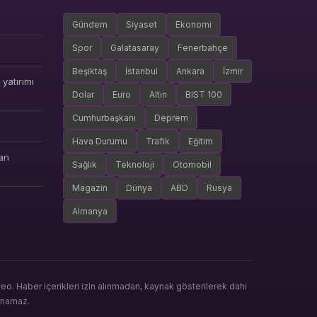
Gündem
Siyaset
Ekonomi
Spor
Galatasaray
Fenerbahçe
Beşiktaş
İstanbul
Ankara
İzmir
yatırımı
Dolar
Euro
Altın
BIST 100
Cumhurbaşkanı
Deprem
Hava Durumu
Trafik
Eğitim
an
Sağlık
Teknoloji
Otomobil
Magazin
Dünya
ABD
Rusya
Almanya
. Haber içerikleri izin alınmadan, kaynak gösterilerek dahi
anamaz.