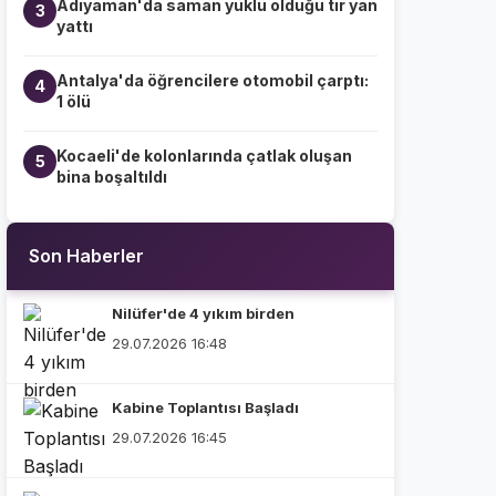
Adıyaman'da saman yüklü olduğu tır yan
3
yattı
Antalya'da öğrencilere otomobil çarptı:
4
1 ölü
Kocaeli'de kolonlarında çatlak oluşan
5
bina boşaltıldı
Son Haberler
Nilüfer'de 4 yıkım birden
29.07.2026 16:48
Kabine Toplantısı Başladı
29.07.2026 16:45