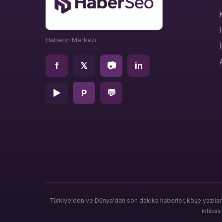
Haberin Merkezi
f
𝕏
📷
in
▶
P
💬
Türkiye'den ve Dünya'dan son dakika haberler, köşe yazılar
iktiba