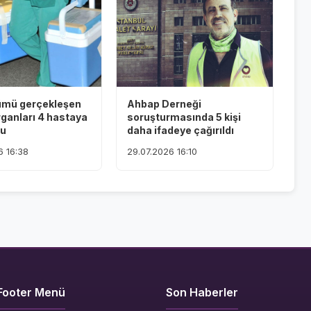
ümü gerçekleşen
Ahbap Derneği
rganları 4 hastaya
soruşturmasında 5 kişi
du
daha ifadeye çağırıldı
6 16:38
29.07.2026 16:10
Footer Menü
Son Haberler