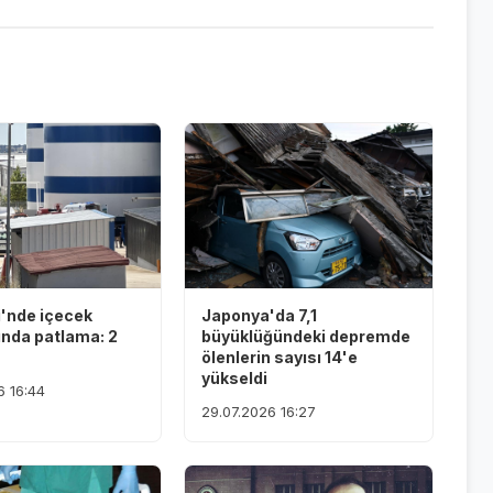
i'nde içecek
Japonya'da 7,1
ında patlama: 2
büyüklüğündeki depremde
ölenlerin sayısı 14'e
yükseldi
6 16:44
29.07.2026 16:27