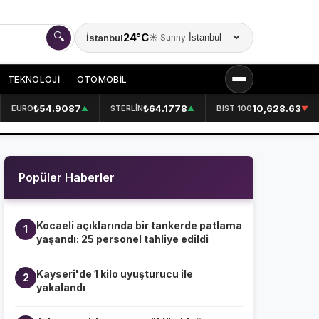
🔍
24°C
İstanbul
☀️ Sunny
Şehir seçin
TEKNOLOJİ
OTOMOBİL
₺54.9087
₺64.1778
10,628.63
EURO
STERLİN
BIST 100
▲
▲
▼
KURUMSAL
HAKKIMIZDA
👤
Popüler Haberler
KÜNYE
📋
İLETİŞİM
✉️
Kocaeli açıklarında bir tankerde patlama
1
yaşandı: 25 personel tahliye edildi
Kayseri'de 1 kilo uyuşturucu ile
2
yakalandı