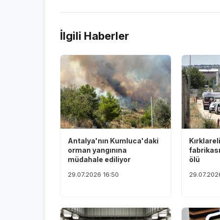
İlgili Haberler
Antalya'nın Kumluca'daki
Kırklarel
orman yangınına
fabrikas
müdahale ediliyor
ölü
29.07.2026 16:50
29.07.202