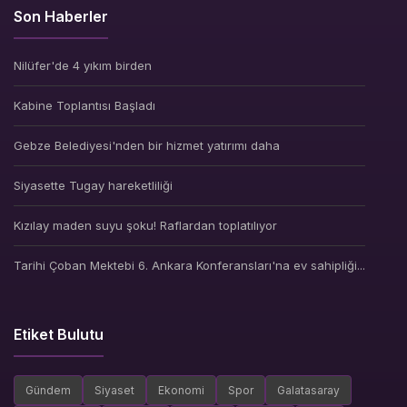
Son Haberler
Nilüfer'de 4 yıkım birden
Kabine Toplantısı Başladı
Gebze Belediyesi'nden bir hizmet yatırımı daha
Siyasette Tugay hareketliliği
Kızılay maden suyu şoku! Raflardan toplatılıyor
Tarihi Çoban Mektebi 6. Ankara Konferansları'na ev sahipliği...
Etiket Bulutu
Gündem
Siyaset
Ekonomi
Spor
Galatasaray