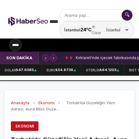
🔍
☀️
24°C
İstanbul
Şehir seçin
Clear
SON DAKİKA
‹
›
Kırklareli'nde içecek fabrikasında 
SPOR
₺47.6085
₺54.8736
₺64.1203
DOLAR
▲
EURO
▲
STERLİN
▲
BIST 
SPOR HABERLERİ
GALATASARAY
Anasayfa
›
Ekonomi
›
Torbalı’da Güzelliğin Yeni
FENERBAHÇE
Adresi: Aura Bliss Güze...
BEŞİKTAŞ
EKONOMI
ÖZEL SAYFALAR