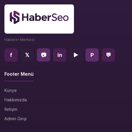
Haberin Merkezi
f
𝕏
📷
in
▶
P
💬
Footer Menü
Künye
Hakkımızda
İletişim
Admin Girişi