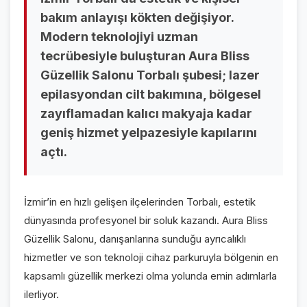
VİDEO GALERİ
bakım anlayışı kökten değişiyor.
Modern teknolojiyi uzman
FOTO GALERİ
tecrübesiyle buluşturan Aura Bliss
KURUMSAL
Güzellik Salonu Torbalı şubesi; lazer
epilasyondan cilt bakımına, bölgesel
HAKKIMIZDA
👤
zayıflamadan kalıcı makyaja kadar
geniş hizmet yelpazesiyle kapılarını
KÜNYE
📋
açtı.
İLETİŞİM
✉️
İzmir’in en hızlı gelişen ilçelerinden Torbalı, estetik
dünyasında profesyonel bir soluk kazandı. Aura Bliss
Güzellik Salonu, danışanlarına sunduğu ayrıcalıklı
hizmetler ve son teknoloji cihaz parkuruyla bölgenin en
kapsamlı güzellik merkezi olma yolunda emin adımlarla
ilerliyor.