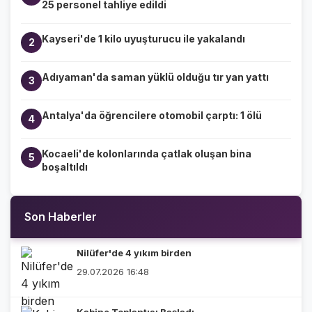
25 personel tahliye edildi
Kayseri'de 1 kilo uyuşturucu ile yakalandı
2
Adıyaman'da saman yüklü olduğu tır yan yattı
3
Antalya'da öğrencilere otomobil çarptı: 1 ölü
4
Kocaeli'de kolonlarında çatlak oluşan bina
5
boşaltıldı
Son Haberler
Nilüfer'de 4 yıkım birden
29.07.2026 16:48