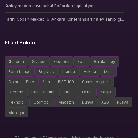
Kızılay maden suyu şoku! Raflardan toplatılıyor
Tarihi Çoban Mektebi 6. Ankara Konferansları'na ev sahipliği...
Etiket Bulutu
Gündem
Siyaset
Ekonomi
Spor
Galatasaray
Fenerbahçe
Beşiktaş
İstanbul
Ankara
İzmir
Dolar
Euro
Altın
BIST 100
Cumhurbaşkanı
Deprem
Hava Durumu
Trafik
Eğitim
Sağlık
Teknoloji
Otomobil
Magazin
Dünya
ABD
Rusya
Almanya
Türkiye'den ve Dünya'dan son dakika haberler, köşe yazıları,