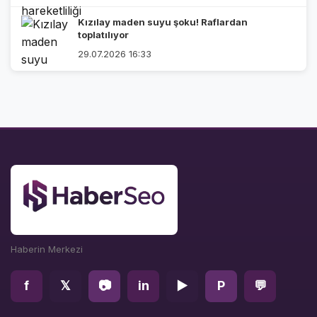
Kızılay maden suyu şoku! Raflardan
toplatılıyor
29.07.2026 16:33
Haberin Merkezi
f
𝕏
📷
in
▶
P
💬