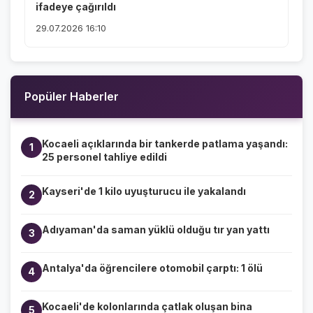
ifadeye çağırıldı
29.07.2026 16:10
Popüler Haberler
Kocaeli açıklarında bir tankerde patlama yaşandı:
1
25 personel tahliye edildi
Kayseri'de 1 kilo uyuşturucu ile yakalandı
2
Adıyaman'da saman yüklü olduğu tır yan yattı
3
Antalya'da öğrencilere otomobil çarptı: 1 ölü
4
Kocaeli'de kolonlarında çatlak oluşan bina
5