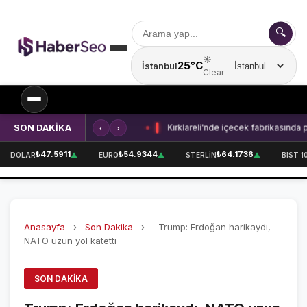
🔍
☀️
25°C
İstanbul
Şehir seçin
Clear
SON DAKİKA
‹
›
Kırklareli'nde içecek fabrikasında 
SPOR
₺47.5911
₺54.9344
₺64.1736
DOLAR
▲
EURO
▲
STERLİN
▲
BIST 1
SPOR HABERLERİ
GALATASARAY
Anasayfa
›
Son Dakika
›
Trump: Erdoğan harikaydı,
FENERBAHÇE
NATO uzun yol katetti
BEŞİKTAŞ
SON DAKIKA
ÖZEL SAYFALAR