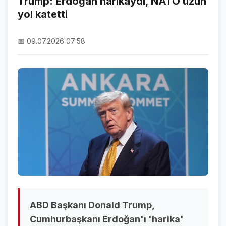
Trump: Erdoğan harikaydı, NATO uzun
yol katetti
NAMAZ VAKİTLERİ
ASTROLOJİ
📅 09.07.2026 07:58
HAVA DURUMU
KRİPTO PARALAR
NÖBETÇİ ECZANELER
SON DAKİKA
SON DAKİKA HABERLERİ
VİDEO GALERİ
FOTO GALERİ
ABD Başkanı Donald Trump,
GALERİLER
Cumhurbaşkanı Erdoğan'ı 'harika'