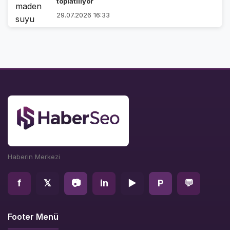
toplatılıyor
29.07.2026 16:33
Haberin Merkezi
f
𝕏
📷
in
▶
P
💬
Footer Menü