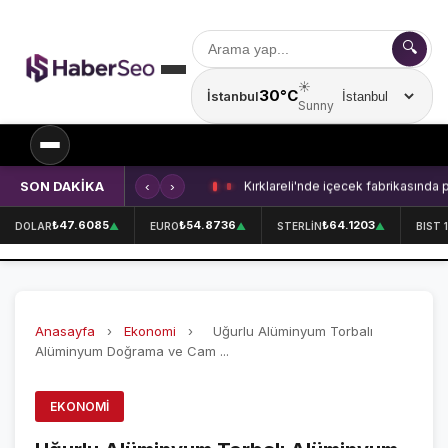
🔍
☀️
30°C
İstanbul
Şehir seçin
Sunny
SON DAKİKA
‹
›
Kırklareli'nde içecek fabrikasında 
SPOR
₺47.6085
₺54.8736
₺64.1203
DOLAR
▲
EURO
▲
STERLİN
▲
BIST 
SPOR HABERLERİ
GALATASARAY
Anasayfa
›
Ekonomi
›
Uğurlu Alüminyum Torbalı
FENERBAHÇE
Alüminyum Doğrama ve Cam ...
BEŞİKTAŞ
EKONOMI
ÖZEL SAYFALAR