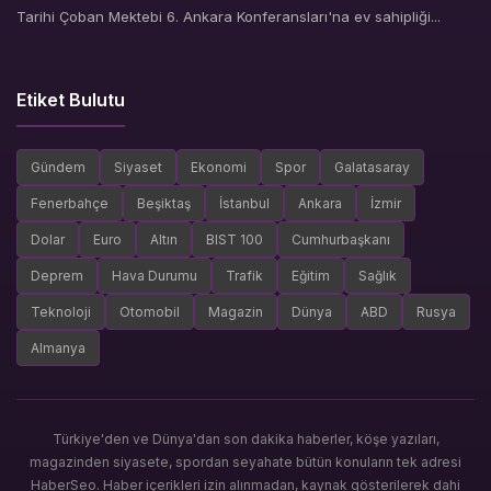
Tarihi Çoban Mektebi 6. Ankara Konferansları'na ev sahipliği...
Etiket Bulutu
Gündem
Siyaset
Ekonomi
Spor
Galatasaray
Fenerbahçe
Beşiktaş
İstanbul
Ankara
İzmir
Dolar
Euro
Altın
BIST 100
Cumhurbaşkanı
Deprem
Hava Durumu
Trafik
Eğitim
Sağlık
Teknoloji
Otomobil
Magazin
Dünya
ABD
Rusya
Almanya
Türkiye'den ve Dünya'dan son dakika haberler, köşe yazıları,
magazinden siyasete, spordan seyahate bütün konuların tek adresi
HaberSeo. Haber içerikleri izin alınmadan, kaynak gösterilerek dahi