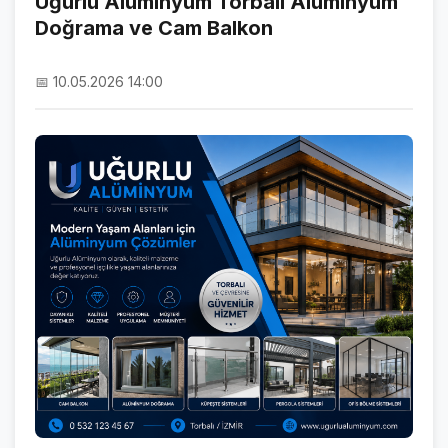
Uğurlu Alüminyum Torbalı Alüminyum
Doğrama ve Cam Balkon
NAMAZ VAKİTLERİ
ASTROLOJİ
📅 10.05.2026 14:00
HAVA DURUMU
KRİPTO PARALAR
NÖBETÇİ ECZANELER
SON DAKİKA
SON DAKİKA HABERLERİ
VİDEO GALERİ
FOTO GALERİ
GALERİLER