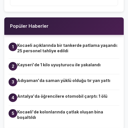
Popüler Haberler
Kocaeli açıklarında bir tankerde patlama yaşandı:
1
25 personel tahliye edildi
Kayseri'de 1 kilo uyuşturucu ile yakalandı
2
Adıyaman'da saman yüklü olduğu tır yan yattı
3
Antalya'da öğrencilere otomobil çarptı: 1 ölü
4
Kocaeli'de kolonlarında çatlak oluşan bina
5
boşaltıldı