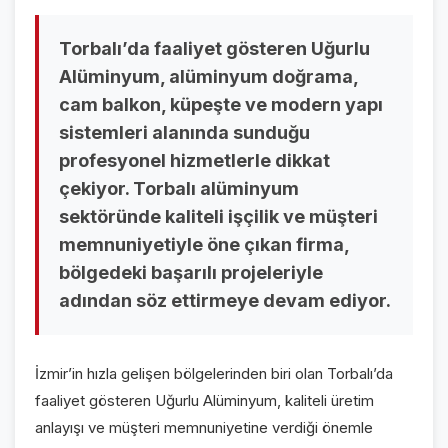
VİDEO GALERİ
Torbalı’da faaliyet gösteren Uğurlu
FOTO GALERİ
Alüminyum, alüminyum doğrama,
cam balkon, küpeşte ve modern yapı
KURUMSAL
sistemleri alanında sunduğu
profesyonel hizmetlerle dikkat
HAKKIMIZDA
👤
çekiyor. Torbalı alüminyum
KÜNYE
📋
sektöründe kaliteli işçilik ve müşteri
İLETİŞİM
✉️
memnuniyetiyle öne çıkan firma,
bölgedeki başarılı projeleriyle
adından söz ettirmeye devam ediyor.
İzmir’in hızla gelişen bölgelerinden biri olan Torbalı’da
faaliyet gösteren Uğurlu Alüminyum, kaliteli üretim
anlayışı ve müşteri memnuniyetine verdiği önemle