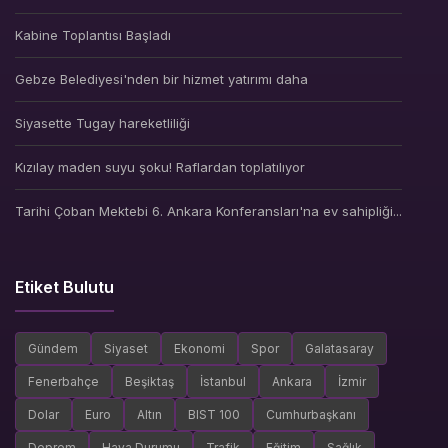
Kabine Toplantısı Başladı
Gebze Belediyesi'nden bir hizmet yatırımı daha
Siyasette Tugay hareketliliği
Kızılay maden suyu şoku! Raflardan toplatılıyor
Tarihi Çoban Mektebi 6. Ankara Konferansları'na ev sahipliği...
Etiket Bulutu
Gündem
Siyaset
Ekonomi
Spor
Galatasaray
Fenerbahçe
Beşiktaş
İstanbul
Ankara
İzmir
Dolar
Euro
Altın
BIST 100
Cumhurbaşkanı
Deprem
Hava Durumu
Trafik
Eğitim
Sağlık