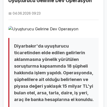
Uyuşturucu Gelirine Dev Operasyon
NAMAZ VAKİTLERİ
📅 04.06.2026 09:23
ASTROLOJİ
HAVA DURUMU
KRİPTO PARALAR
NÖBETÇİ ECZANELER
Diyarbakır'da uyuşturucu
ticaretinden elde edilen gelirlerin
SON DAKİKA
aklanmasına yönelik yürütülen
soruşturma kapsamında 18 şüpheli
SON DAKİKA HABERLERİ
hakkında işlem yapıldı. Operasyonda,
VİDEO GALERİ
şüphelilere ait olduğu belirlenen ve
piyasa değeri yaklaşık 15 milyar TL'yi
FOTO GALERİ
bulan otel, arsa, tarla, daire, iş yeri,
GALERİLER
araç ile banka hesaplarına el konuldu.