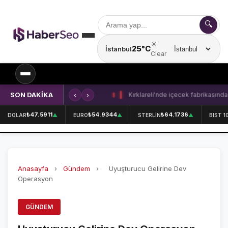
🔍
☀️
25°C
İstanbul
Şehir seçin
Clear
SON DAKİKA
‹
›
Kırklareli'nde içecek fabrikasında 
SPOR
₺47.5911
₺54.9344
₺64.1736
DOLAR
▲
EURO
▲
STERLİN
▲
BIST 1
SPOR HABERLERİ
GALATASARAY
Anasayfa
›
Gündem
›
Uyuşturucu Gelirine Dev
FENERBAHÇE
Operasyon
BEŞİKTAŞ
GÜNDEM
ÖZEL SAYFALAR