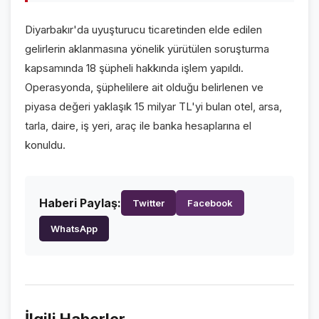
VİDEO GALERİ
Diyarbakır'da uyuşturucu ticaretinden elde edilen
FOTO GALERİ
gelirlerin aklanmasına yönelik yürütülen soruşturma
kapsamında 18 şüpheli hakkında işlem yapıldı.
KURUMSAL
Operasyonda, şüphelilere ait olduğu belirlenen ve
piyasa değeri yaklaşık 15 milyar TL'yi bulan otel, arsa,
HAKKIMIZDA
👤
tarla, daire, iş yeri, araç ile banka hesaplarına el
KÜNYE
📋
konuldu.
İLETİŞİM
✉️
Haberi Paylaş:
Twitter
Facebook
WhatsApp