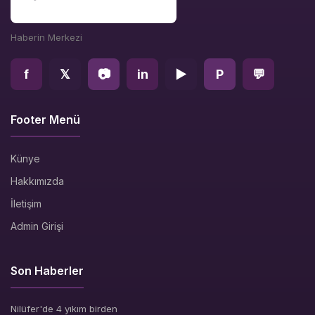
Haberin Merkezi
f
𝕏
📷
in
▶
P
💬
Footer Menü
Künye
Hakkımızda
İletişim
Admin Girişi
Son Haberler
Nilüfer'de 4 yıkım birden