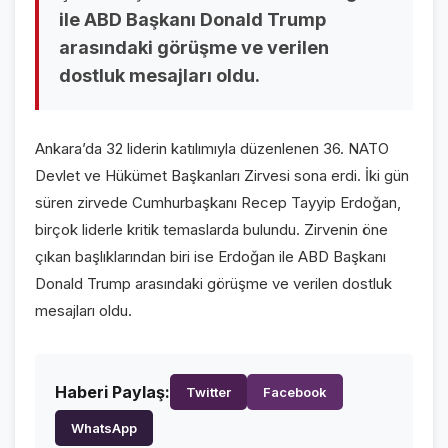
ile ABD Başkanı Donald Trump
VİDEO GALERİ
arasındaki görüşme ve verilen
FOTO GALERİ
dostluk mesajları oldu.
KURUMSAL
Ankara’da 32 liderin katılımıyla düzenlenen 36. NATO
HAKKIMIZDA
👤
Devlet ve Hükümet Başkanları Zirvesi sona erdi. İki gün
KÜNYE
📋
süren zirvede Cumhurbaşkanı Recep Tayyip Erdoğan,
birçok liderle kritik temaslarda bulundu. Zirvenin öne
İLETİŞİM
✉️
çıkan başlıklarından biri ise Erdoğan ile ABD Başkanı
Donald Trump arasındaki görüşme ve verilen dostluk
mesajları oldu.
Haberi Paylaş:
Twitter
Facebook
WhatsApp