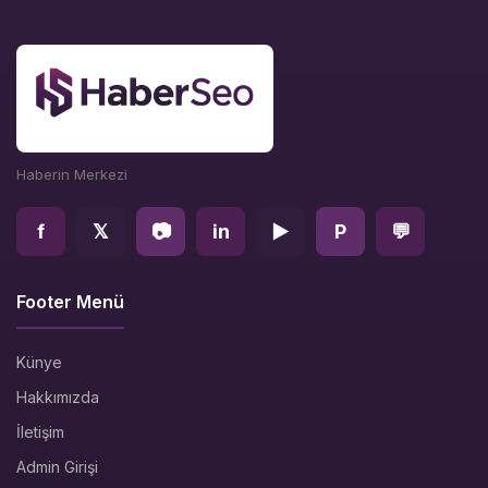
Haberin Merkezi
f
𝕏
📷
in
▶
P
💬
Footer Menü
Künye
Hakkımızda
İletişim
Admin Girişi