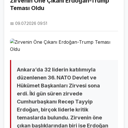
Zirvenin Öne Çıkanı Erdoğan-Trump
Teması Oldu
NAMAZ VAKİTLERİ
ASTROLOJİ
📅 09.07.2026 09:51
HAVA DURUMU
KRİPTO PARALAR
NÖBETÇİ ECZANELER
SON DAKİKA
Ankara’da 32 liderin katılımıyla
düzenlenen 36. NATO Devlet ve
SON DAKİKA HABERLERİ
Hükümet Başkanları Zirvesi sona
erdi. İki gün süren zirvede
VİDEO GALERİ
Cumhurbaşkanı Recep Tayyip
FOTO GALERİ
Erdoğan, birçok liderle kritik
temaslarda bulundu. Zirvenin öne
GALERİLER
çıkan başlıklarından biri ise Erdoğan