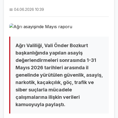
NAMAZ VAKİTLERİ
📅 04.06.2026 10:39
ASTROLOJİ
HAVA DURUMU
KRİPTO PARALAR
Ağrı Valiliği, Vali Önder Bozkurt
NÖBETÇİ ECZANELER
başkanlığında yapılan asayiş
değerlendirmeleri sonrasında 1-31
SON DAKİKA
Mayıs 2026 tarihleri arasında il
genelinde yürütülen güvenlik, asayiş,
SON DAKİKA HABERLERİ
narkotik, kaçakçılık, göç, trafik ve
VİDEO GALERİ
siber suçlarla mücadele
FOTO GALERİ
çalışmalarına ilişkin verileri
kamuoyuyla paylaştı.
GALERİLER