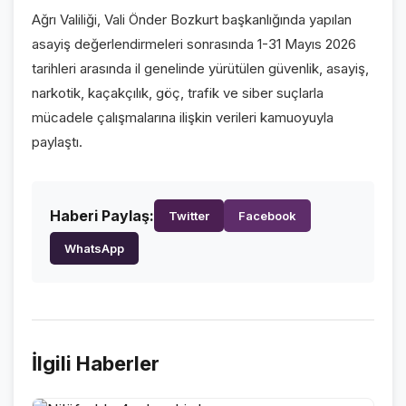
VİDEO GALERİ
Ağrı Valiliği, Vali Önder Bozkurt başkanlığında yapılan
asayiş değerlendirmeleri sonrasında 1-31 Mayıs 2026
FOTO GALERİ
tarihleri arasında il genelinde yürütülen güvenlik, asayiş,
narkotik, kaçakçılık, göç, trafik ve siber suçlarla
KURUMSAL
mücadele çalışmalarına ilişkin verileri kamuoyuyla
paylaştı.
HAKKIMIZDA
👤
KÜNYE
📋
Haberi Paylaş:
İLETİŞİM
Twitter
Facebook
✉️
WhatsApp
İlgili Haberler