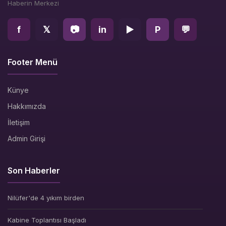
Haberin Merkezi
f
𝕏
📷
in
▶
P
💬
Footer Menü
Künye
Hakkımızda
İletişim
Admin Girişi
Son Haberler
Nilüfer'de 4 yıkım birden
Kabine Toplantısı Başladı