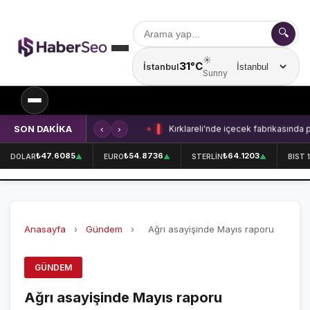
🔍
☀️
31°C
İstanbul
Şehir seçin
Sunny
SON DAKİKA
‹
›
Kırklareli'nde içecek fabrikasında 
SPOR
₺47.6085
₺54.8736
₺64.1203
DOLAR
▲
EURO
▲
STERLİN
▲
BIST 
SPOR HABERLERİ
GALATASARAY
Anasayfa
›
Gündem
›
Ağrı asayişinde Mayıs raporu
FENERBAHÇE
BEŞİKTAŞ
GÜNDEM
ÖZEL SAYFALAR
Ağrı asayişinde Mayıs raporu