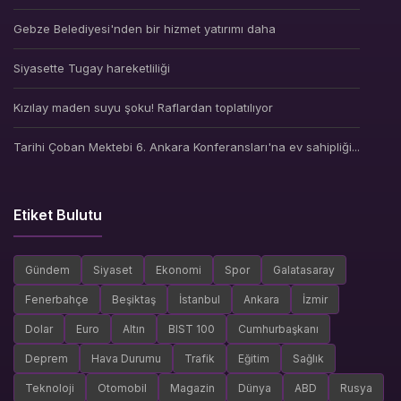
Gebze Belediyesi'nden bir hizmet yatırımı daha
Siyasette Tugay hareketliliği
Kızılay maden suyu şoku! Raflardan toplatılıyor
Tarihi Çoban Mektebi 6. Ankara Konferansları'na ev sahipliği...
Etiket Bulutu
Gündem
Siyaset
Ekonomi
Spor
Galatasaray
Fenerbahçe
Beşiktaş
İstanbul
Ankara
İzmir
Dolar
Euro
Altın
BIST 100
Cumhurbaşkanı
Deprem
Hava Durumu
Trafik
Eğitim
Sağlık
Teknoloji
Otomobil
Magazin
Dünya
ABD
Rusya