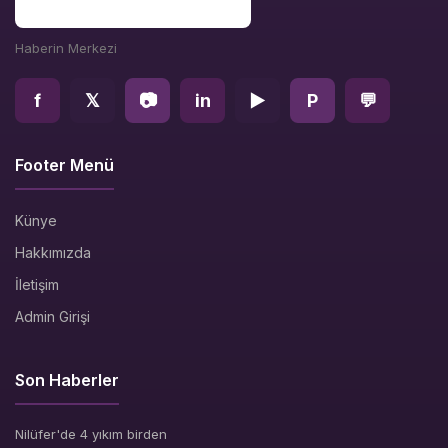
Haberin Merkezi
f
𝕏
📷
in
▶
P
💬
Footer Menü
Künye
Hakkımızda
İletişim
Admin Girişi
Son Haberler
Nilüfer'de 4 yıkım birden