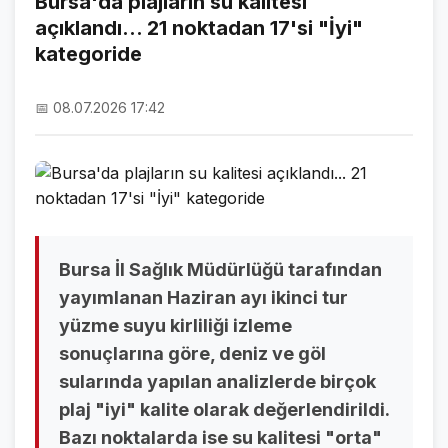
Bursa'da plajların su kalitesi
açıklandı... 21 noktadan 17'si "İyi"
NAMAZ VAKİTLERİ
kategoride
ASTROLOJİ
📅 08.07.2026 17:42
HAVA DURUMU
KRİPTO PARALAR
NÖBETÇİ ECZANELER
SON DAKİKA
Bursa İl Sağlık Müdürlüğü tarafından
SON DAKİKA HABERLERİ
yayımlanan Haziran ayı ikinci tur
yüzme suyu kirliliği izleme
VİDEO GALERİ
sonuçlarına göre, deniz ve göl
FOTO GALERİ
sularında yapılan analizlerde birçok
plaj "iyi" kalite olarak değerlendirildi.
GALERİLER
Bazı noktalarda ise su kalitesi "orta"