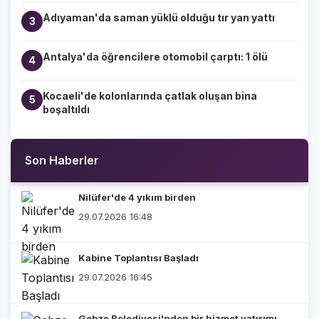
Adıyaman'da saman yüklü olduğu tır yan yattı
3
Antalya'da öğrencilere otomobil çarptı: 1 ölü
4
Kocaeli'de kolonlarında çatlak oluşan bina
5
boşaltıldı
Son Haberler
Nilüfer'de 4 yıkım birden
29.07.2026 16:48
Kabine Toplantısı Başladı
29.07.2026 16:45
Gebze Belediyesi'nden bir hizmet yatırımı