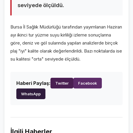
seviyede ölçüldü.
VİDEO GALERİ
FOTO GALERİ
Bursa İl Sağlık Müdürlüğü tarafından yayımlanan Haziran
KURUMSAL
ayı ikinci tur yüzme suyu kirliliği izleme sonuçlarına
göre, deniz ve göl sularında yapılan analizlerde birçok
HAKKIMIZDA
👤
plaj "iyi" kalite olarak değerlendirildi. Bazı noktalarda ise
su kalitesi "orta" seviyede ölçüldü.
KÜNYE
📋
İLETİŞİM
✉️
Haberi Paylaş:
Twitter
Facebook
WhatsApp
İlgili Haberler