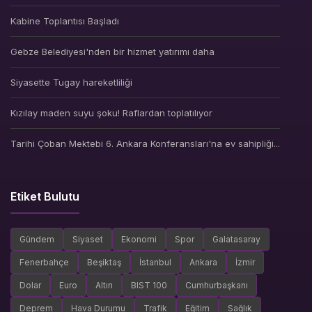
Kabine Toplantısı Başladı
Gebze Belediyesi'nden bir hizmet yatırımı daha
Siyasette Tugay hareketliliği
Kızılay maden suyu şoku! Raflardan toplatılıyor
Tarihi Çoban Mektebi 6. Ankara Konferansları'na ev sahipliği...
Etiket Bulutu
Gündem
Siyaset
Ekonomi
Spor
Galatasaray
Fenerbahçe
Beşiktaş
İstanbul
Ankara
İzmir
Dolar
Euro
Altın
BIST 100
Cumhurbaşkanı
Deprem
Hava Durumu
Trafik
Eğitim
Sağlık