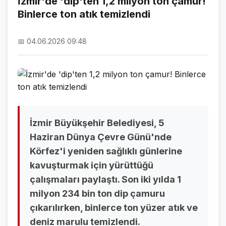
İzmir'de 'dip'ten 1,2 milyon ton çamur!
Binlerce ton atık temizlendi
NAMAZ VAKİTLERİ
ASTROLOJİ
📅 04.06.2026 09:48
HAVA DURUMU
KRİPTO PARALAR
NÖBETÇİ ECZANELER
SON DAKİKA
İzmir Büyükşehir Belediyesi, 5
Haziran Dünya Çevre Günü'nde
SON DAKİKA HABERLERİ
Körfez'i yeniden sağlıklı günlerine
kavuşturmak için yürüttüğü
VİDEO GALERİ
çalışmaları paylaştı. Son iki yılda 1
FOTO GALERİ
milyon 234 bin ton dip çamuru
çıkarılırken, binlerce ton yüzer atık ve
GALERİLER
deniz marulu temizlendi.