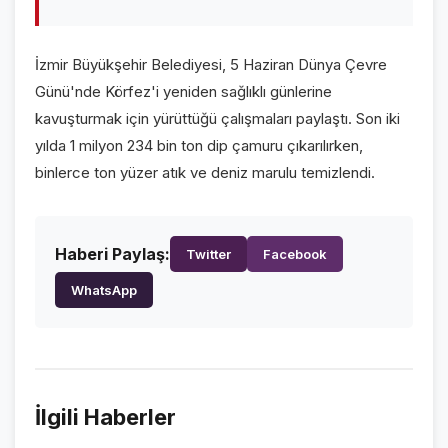
VİDEO GALERİ
FOTO GALERİ
İzmir Büyükşehir Belediyesi, 5 Haziran Dünya Çevre
Günü'nde Körfez'i yeniden sağlıklı günlerine
KURUMSAL
kavuşturmak için yürüttüğü çalışmaları paylaştı. Son iki
yılda 1 milyon 234 bin ton dip çamuru çıkarılırken,
HAKKIMIZDA
👤
binlerce ton yüzer atık ve deniz marulu temizlendi.
KÜNYE
📋
İLETİŞİM
✉️
Haberi Paylaş:
Twitter
Facebook
WhatsApp
İlgili Haberler