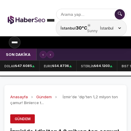
🔍
☀️
30°C
İstanbul
Şehir seçin
Sunny
SON DAKİKA
‹
›
Kırklareli'nde içecek fabrikasında 
SPOR
₺47.6085
₺54.8736
₺64.1203
DOLAR
▲
EURO
▲
STERLİN
▲
BIST 
SPOR HABERLERİ
GALATASARAY
Anasayfa
›
Gündem
›
İzmir'de 'dip'ten 1,2 milyon ton
FENERBAHÇE
çamur! Binlerce t...
BEŞİKTAŞ
GÜNDEM
ÖZEL SAYFALAR