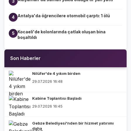
3
Antalya'da öğrencilere otomobil çarptı: 1 ölü
4
Kocaeli'de kolonlarında çatlak oluşan bina
5
boşaltıldı
Son Haberler
Nilüfer'de 4 yıkım birden
29.07.2026 16:48
Kabine Toplantısı Başladı
29.07.2026 16:45
Gebze Belediyesi'nden bir hizmet yatırımı
daha