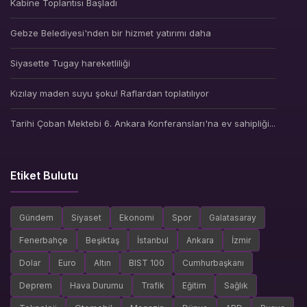
Kabine Toplantısı Başladı
Gebze Belediyesi'nden bir hizmet yatırımı daha
Siyasette Tugay hareketliliği
Kızılay maden suyu şoku! Raflardan toplatılıyor
Tarihi Çoban Mektebi 6. Ankara Konferansları'na ev sahipliği...
Etiket Bulutu
Gündem
Siyaset
Ekonomi
Spor
Galatasaray
Fenerbahçe
Beşiktaş
İstanbul
Ankara
İzmir
Dolar
Euro
Altın
BIST 100
Cumhurbaşkanı
Deprem
Hava Durumu
Trafik
Eğitim
Sağlık