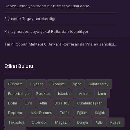
Gebze Belediyesi'nden bir hizmet yatırımı daha
Siyasette Tugay hareketliliği
Kızılay maden suyu şoku! Raflardan toplatılıyor
Tarihi Çoban Mektebi 6. Ankara Konferansları'na ev sahipliği...
Etiket Bulutu
Gündem
Siyaset
Ekonomi
Spor
Galatasaray
Fenerbahçe
Beşiktaş
İstanbul
Ankara
İzmir
Dolar
Euro
Altın
BIST 100
Cumhurbaşkanı
Deprem
Hava Durumu
Trafik
Eğitim
Sağlık
Teknoloji
Otomobil
Magazin
Dünya
ABD
Rusya