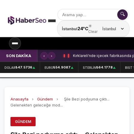
🔍
☀️
24°C
İstanbul
Şehir seçin
Clear
SON DAKİKA
‹
›
Kırklareli'nde içecek fabrikasında 
SPOR
₺47.5736
₺54.9087
₺64.1778
DOLAR
▲
EURO
▲
STERLİN
▲
BIST 
SPOR HABERLERİ
GALATASARAY
Anasayfa
›
Gündem
›
Şile Bezi podyuma çıktı...
FENERBAHÇE
Gelenekten geleceğe mod...
BEŞİKTAŞ
GÜNDEM
ÖZEL SAYFALAR