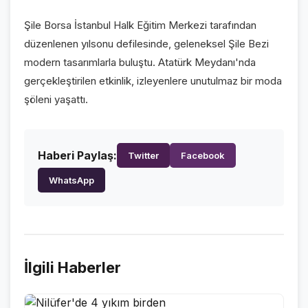
VİDEO GALERİ
Şile Borsa İstanbul Halk Eğitim Merkezi tarafından
FOTO GALERİ
düzenlenen yılsonu defilesinde, geleneksel Şile Bezi
modern tasarımlarla buluştu. Atatürk Meydanı'nda
KURUMSAL
gerçekleştirilen etkinlik, izleyenlere unutulmaz bir moda
şöleni yaşattı.
HAKKIMIZDA
👤
KÜNYE
📋
Haberi Paylaş:
Twitter
Facebook
İLETİŞİM
✉️
WhatsApp
İlgili Haberler