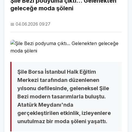
Şile Bezi podyuma çıktı... Gelenekten
geleceğe moda şöleni
NAMAZ VAKİTLERİ
ASTROLOJİ
📅 04.06.2026 09:27
HAVA DURUMU
KRİPTO PARALAR
NÖBETÇİ ECZANELER
SON DAKİKA
Şile Borsa İstanbul Halk Eğitim
Merkezi tarafından düzenlenen
SON DAKİKA HABERLERİ
yılsonu defilesinde, geleneksel Şile
Bezi modern tasarımlarla buluştu.
VİDEO GALERİ
Atatürk Meydanı'nda
FOTO GALERİ
gerçekleştirilen etkinlik, izleyenlere
unutulmaz bir moda şöleni yaşattı.
GALERİLER